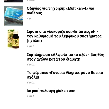
Οδηγίες για τη χρήση: «Multikan-4» για
σκύλους
Υγεία
Σιρόπι από γλυκόριζα και «Enterosgel» -
τον καθαρισμό του λεμφικού συστήματος
(σχόλια)
Υγεία
Συμπλήρωμα «Άλφα-λιποϊκό οξύ» - βοηθός
στον αγώνα κατά του διαβήτη
Υγεία
Το φάρμακο «Γυναίκα Viagra»: μόνο θετικά
σχόλια
Υγεία
Ιατρική «αλοιφή gioksizon»
Υγεία