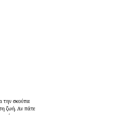
αι την σκούπα
ση ζωή. Αν πάτε