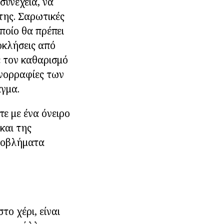
συνέχεια, να
της. Σαρωτικές
ποίο θα πρέπει
οκλήσεις από
ε τον καθαρισμό
ανορραφίες των
άγμα.
ε με ένα όνειρο
και της
προβλήματα
το χέρι, είναι