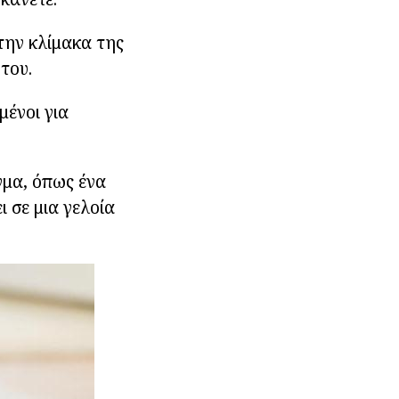
την κλίμακα της
του.
μένοι για
γμα, όπως ένα
ι σε μια γελοία