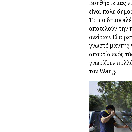
Βοηθήστε μας ν
είναι πολύ δημο
Το πιο δημοφιλές
αποτελούν την π
ονείρων. Εξαιρε
γνωστό μάντης W
απουσία ενός τό
γνωρίζουν πολλά
τον Wang.