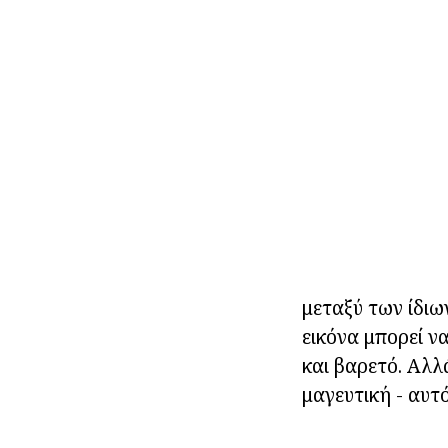
μεταξύ των ίδιω
εικόνα μπορεί ν
και βαρετό. Αλλ
μαγευτική - αυτό