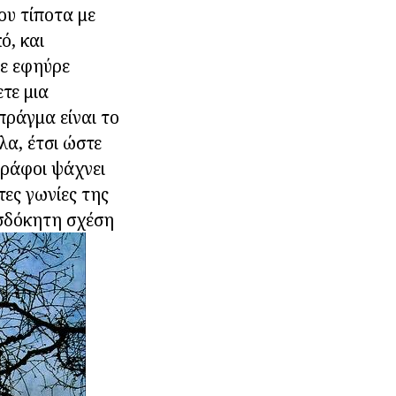
ου τίποτα με
ό, και
με εφηύρε
ετε μια
πράγμα είναι το
λα, έτσι ώστε
γράφοι ψάχνει
τες γωνίες της
οσδόκητη σχέση