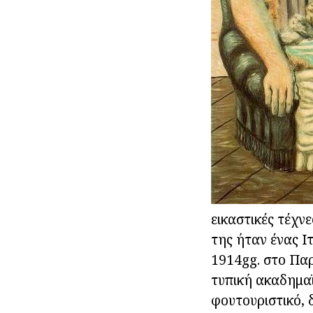
εικαστικές τέχν
της ήταν ένας Ι
1914gg. στο Παρ
τυπική ακαδημαϊ
φουτουριστικό, 