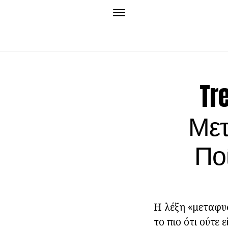
Tr
Μετ
Πο
Η λέξη «μεταφυσ
το πιο ότι ούτε