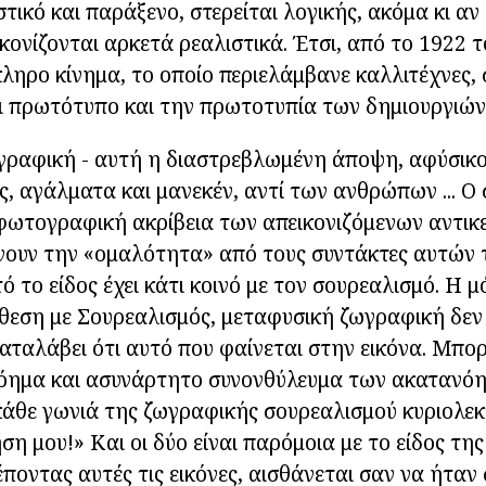
τικό και παράξενο, στερείται λογικής, ακόμα κι αν ο
κονίζονται αρκετά ρεαλιστικά. Έτσι, από το 1922 τ
ληρο κίνημα, το οποίο περιελάμβανε καλλιτέχνες, 
ει πρωτότυπο και την πρωτοτυπία των δημιουργιών
ραφική - αυτή η διαστρεβλωμένη άποψη, αφύσικο
ς, αγάλματα και μανεκέν, αντί των ανθρώπων ... Ο
ωτογραφική ακρίβεια των απεικονιζόμενων αντικε
ουν την «ομαλότητα» από τους συντάκτες αυτών 
ό το είδος έχει κάτι κοινό με τον σουρεαλισμό. Η 
τίθεση με Σουρεαλισμός, μεταφυσική ζωγραφική δεν 
καταλάβει ότι αυτό που φαίνεται στην εικόνα. Μπο
 νόημα και ασυνάρτητο συνονθύλευμα των ακατανό
 κάθε γωνιά της ζωγραφικής σουρεαλισμού κυριολε
η μου!» Και οι δύο είναι παρόμοια με το είδος της
ποντας αυτές τις εικόνες, αισθάνεται σαν να ήταν 