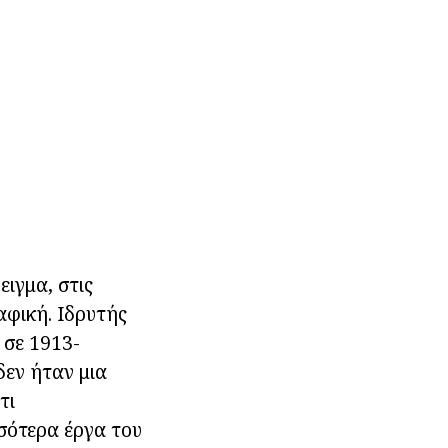
ιγμα, στις
αφική. Ιδρυτής
 σε 1913-
δεν ήταν μια
τι
σσότερα έργα του