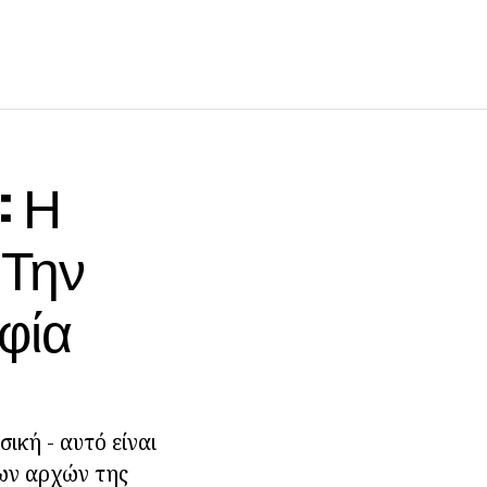
: Η
 Την
φία
ική - αυτό είναι
των αρχών της