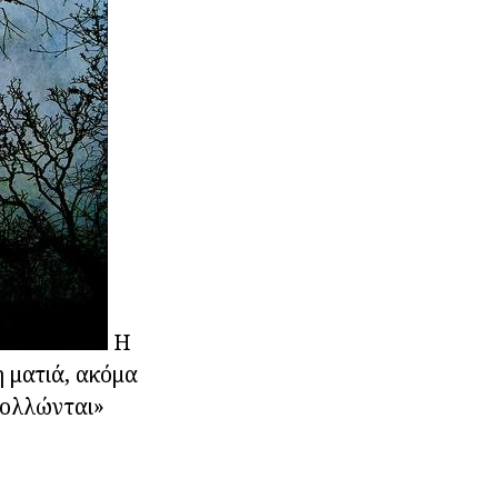
Η
η ματιά, ακόμα
κολλώνται»