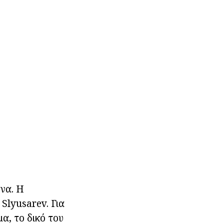
όνα. Η
Slyusarev. Για
μα, το δικό του