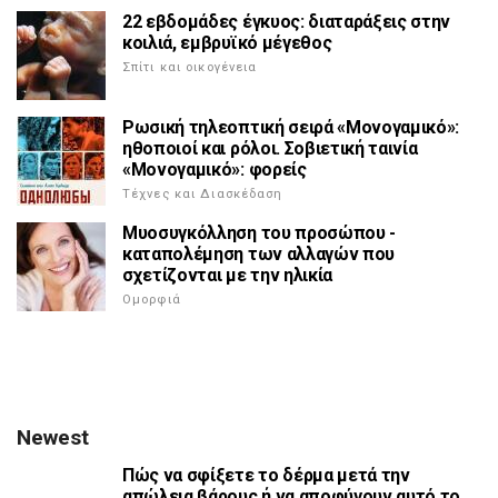
22 εβδομάδες έγκυος: διαταράξεις στην
κοιλιά, εμβρυϊκό μέγεθος
Σπίτι και οικογένεια
Ρωσική τηλεοπτική σειρά «Μονογαμικό»:
ηθοποιοί και ρόλοι. Σοβιετική ταινία
«Μονογαμικό»: φορείς
Τέχνες και Διασκέδαση
Μυοσυγκόλληση του προσώπου -
καταπολέμηση των αλλαγών που
σχετίζονται με την ηλικία
Ομορφιά
Newest
Πώς να σφίξετε το δέρμα μετά την
απώλεια βάρους ή να αποφύγουν αυτό το