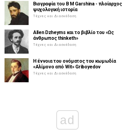
Βιογραφία του Β Μ Garshina - πλοίαρχος
ψυχολογική ιστορία
Τέχνες και Διασκέδαση
Allen Dzheyms και το βιβλίο του «Ως
άνθρωπος thinketh»
Τέχνες και Διασκέδαση
Η έννοια του ονόματος του κωμωδία
«Αλίμονο από Wit» Griboyedov
Τέχνες και Διασκέδαση
ad