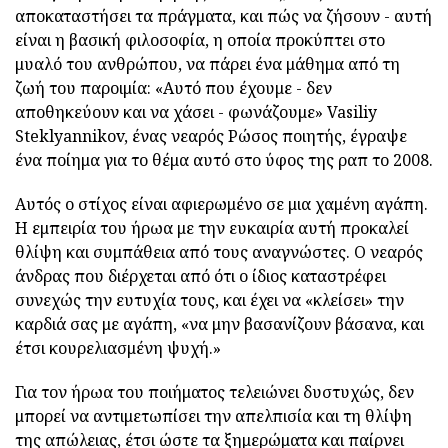
αποκαταστήσει τα πράγματα, και πώς να ζήσουν - αυτή
είναι η βασική φιλοσοφία, η οποία προκύπτει στο
μυαλό του ανθρώπου, να πάρει ένα μάθημα από τη
ζωή του παροιμία: «Αυτό που έχουμε - δεν
αποθηκεύουν και να χάσει - φωνάζουμε» Vasiliy
Steklyannikov, ένας νεαρός Ρώσος ποιητής, έγραψε
ένα ποίημα για το θέμα αυτό στο ύφος της ραπ το 2008.
Αυτός ο στίχος είναι αφιερωμένο σε μια χαμένη αγάπη.
Η εμπειρία του ήρωα με την ευκαιρία αυτή προκαλεί
θλίψη και συμπάθεια από τους αναγνώστες. Ο νεαρός
άνδρας που διέρχεται από ότι ο ίδιος καταστρέφει
συνεχώς την ευτυχία τους, και έχει να «κλείσει» την
καρδιά σας με αγάπη, «να μην βασανίζουν βάσανα, και
έτσι κουρελιασμένη ψυχή.»
Για τον ήρωα του ποιήματος τελειώνει δυστυχώς, δεν
μπορεί να αντιμετωπίσει την απελπισία και τη θλίψη
της απώλειας, έτσι ώστε τα ξημερώματα και παίρνει