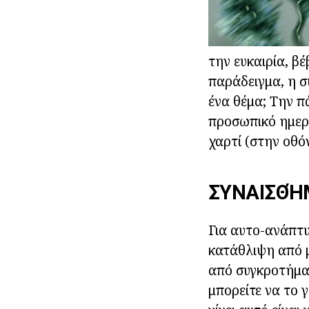
την ευκαιρία, βέ
παράδειγμα, η σ
ένα θέμα; Την π
προσωπικό ημερολ
χαρτί (στην οθό
ΣΥΝΑΙΣΘΉΜ
Για αυτο-ανάπτυ
κατάθλιψη από 
από συγκροτήμα
μπορείτε να το 