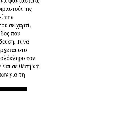
 να φανταστείτε
οιραστούν τις
εί την
ου σε χαρτί,
θοδος που
ευση. Τι να
ρχεται στο
ε ολόκληρο τον
είναι σε θέση να
πων για τη