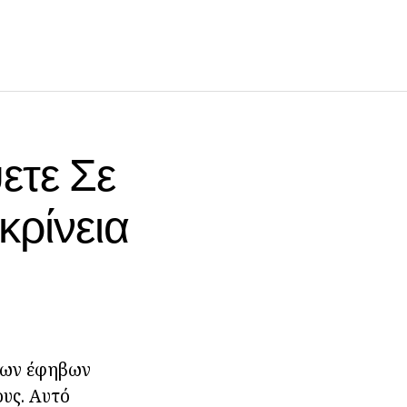
ετε Σε
κρίνεια
νέων έφηβων
ους. Αυτό