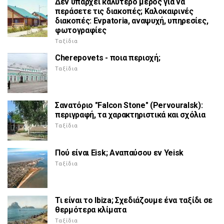
Δεν υπάρχει καλύτερο μέρος για να
περάσετε τις διακοπές; Καλοκαιρινές
διακοπές: Evpatoria, αναψυχή, υπηρεσίες,
φωτογραφίες
Ταξίδια
Cherepovets - ποια περιοχή;
Ταξίδια
Σανατόριο "Falcon Stone" (Pervouralsk):
περιγραφή, τα χαρακτηριστικά και σχόλια
Ταξίδια
Πού είναι Eisk; Αναπαύσου εν Yeisk
Ταξίδια
Τι είναι το Ibiza; Σχεδιάζουμε ένα ταξίδι σε
θερμότερα κλίματα
Ταξίδια