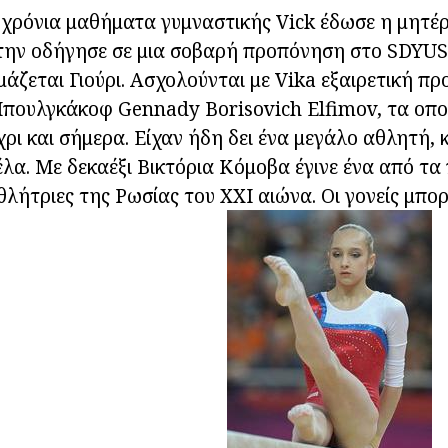
χρόνια μαθήματα γυμναστικής Vick έδωσε η μητέρ
 την οδήγησε σε μια σοβαρή προπόνηση στο SDY
ζεται Γιούρι. Ασχολούνται με Vika εξαιρετική πρ
πουλγκάκοφ Gennady Borisovich Elfimov, τα οποί
χρι και σήμερα. Είχαν ήδη δει ένα μεγάλο αθλητή, κ
λα. Με δεκαέξι Βικτόρια Κόμοβα έγινε ένα από τα 
λήτριες της Ρωσίας του ΧΧΙ αιώνα. Οι γονείς μπορ