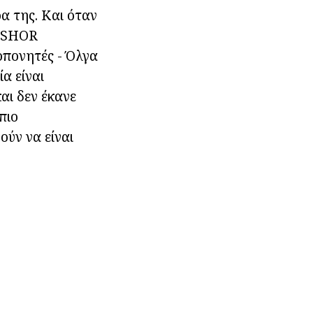
α της. Και όταν
USSHOR
οπονητές - Όλγα
α είναι
αι δεν έκανε
πιο
ούν να είναι