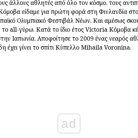
ους άλλους αθλητές από όλο τον κόσμο. τους αντι
Κόμοβα είδαμε για πρώτη φορά στη Φινλανδία στο
ωπαϊκό Ολυμπιακό Φεστιβάλ Νέων. Και αμέσως σκο
 το all-γύρω. Κατά το ίδιο έτος Victoria Κόμοβα κ
την Ιαπωνία. Αποφοίτησε το 2009 ένας νεαρός αθλ
η έχει γίνει το σπίτι Κύπελλο Mihaila Voronina.
ad