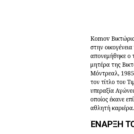
Komov Βικτώρια
στην οικογένεια
απονεμήθηκε ο τ
μητέρα της Βικ
Μόντρεαλ, 1985)
τον τίτλο του Τ
υπεραξία Αγώνες
οποίος έκανε επ
αθλητή καριέρα.
ΈΝΑΡΞΗ Τ