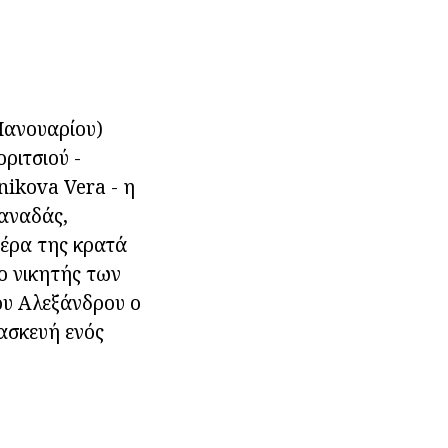
Ιανουαρίου)
ριτσιού -
nikova Vera - η
αναδάς,
τέρα της κρατά
 ο νικητής των
ου Αλεξάνδρου ο
τασκευή ενός