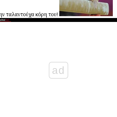
την ταλαντούχα κόρη του!
ad