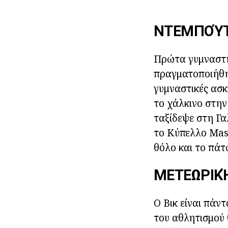
ΝΤΕΜΠΟΎ
Πρώτα γυμναστή
πραγματοποιήθηκ
γυμναστικές ασκ
το χάλκινο στη
ταξίδεψε στη Γα
το Κύπελλο Mass
θόλο και το πά
ΜΕΤΕΩΡΙΚ
Ο Βικ είναι πάν
του αθλητισμού