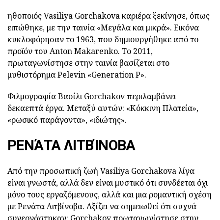
ηθοποιός Vasiliya Gorchakova καριέρα ξεκίνησε, όπως
ειπώθηκε, με την ταινία «Μεγάλα και μικρά». Εικόνα
κυκλοφόρησαν το 1963, που δημιουργήθηκε από το
προϊόν του Anton Makarenko. Το 2011,
πρωταγωνίστησε στην ταινία βασίζεται στο
μυθιστόρημα Pelevin «Generation P».
Φιλμογραφία Βασίλι Gorchakov περιλαμβάνει
δεκαεπτά έργα. Μεταξύ αυτών: «Κόκκινη Πλατεία»,
«ρωσικό παράγοντα», «ιδιώτης».
ΡΕΝΆΤΑ ΛΙΤΒΊΝΟΒΑ
Από την προσωπική ζωή Vasiliya Gorchakova λίγα
είναι γνωστά, αλλά δεν είναι μυστικό ότι συνδέεται όχι
μόνο τους εργαζόμενους, αλλά και μια ρομαντική σχέση
με Ρενάτα Λιτβίνοβα. Αξίζει να σημειωθεί ότι συχνά
συνεργάστηκαν: Gorchakov πρωταγωνίστησε στην