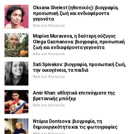
Oksana Shelest (ηθοποιός): βιογραφία,
προσωπική ζωή και ενδιαφέροντα
γεγονότα
Νέα και Κοινωνία
Μαρίνα Muraveva, η δεύτερη σύζυγος
Olega Gazmanova: βιογραφία, προσωπική
ζωή και ενδιαφέροντα γεγονότα
Νέα και Κοινωνία
Sati Spivakov: βιογραφία, προσωπική ζωή,
την οικογένεια, τα παιδιά
Νέα και Κοινωνία
Amir Khan: αθλητικά επιτεύγματα της
βρετανικής μπόξερ
Νέα και Κοινωνία
Ντάρια Dontsova: βιογραφία, τη
δημιουργικότητα και τις φωτογραφίες
Νέα και Κοινωνία