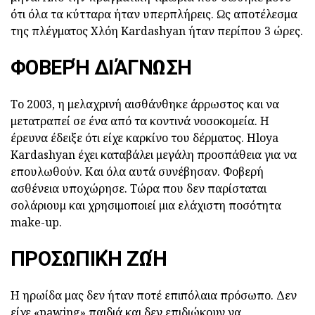
ότι όλα τα κύτταρα ήταν υπερπλήρεις. Ως αποτέλεσμα
της πλέγματος Χλόη Kardashyan ήταν περίπου 3 ώρες.
ΦΟΒΕΡΉ ΔΙΆΓΝΩΣΗ
Το 2003, η μελαχρινή αισθάνθηκε άρρωστος και να
μετατραπεί σε ένα από τα κοντινά νοσοκομεία. Η
έρευνα έδειξε ότι είχε καρκίνο του δέρματος. Hloya
Kardashyan έχει καταβάλει μεγάλη προσπάθεια για να
επουλωθούν. Και όλα αυτά συνέβησαν. Φοβερή
ασθένεια υποχώρησε. Τώρα που δεν παρίσταται
σολάριουμ και χρησιμοποιεί μια ελάχιστη ποσότητα
make-up.
ΠΡΟΣΩΠΙΚΉ ΖΩΉ
Η ηρωίδα μας δεν ήταν ποτέ επιπόλαια πρόσωπο. Δεν
είχε «pawing» παιδιά και δεν επιδιώκουν να