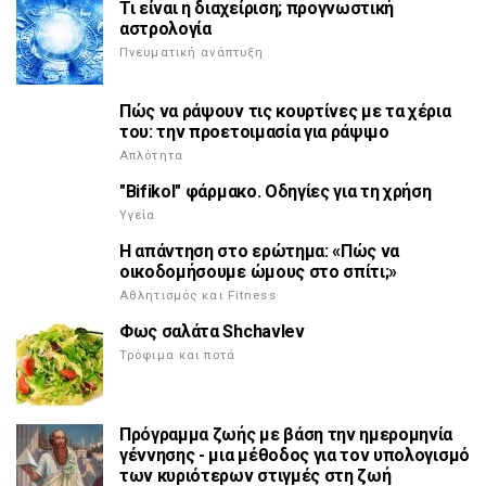
Τι είναι η διαχείριση; προγνωστική
αστρολογία
Πνευματική ανάπτυξη
Πώς να ράψουν τις κουρτίνες με τα χέρια
του: την προετοιμασία για ράψιμο
Απλότητα
"Bifikol" φάρμακο. Οδηγίες για τη χρήση
Υγεία
Η απάντηση στο ερώτημα: «Πώς να
οικοδομήσουμε ώμους στο σπίτι;»
Αθλητισμός και Fitness
Φως σαλάτα Shchavlev
Τρόφιμα και ποτά
Πρόγραμμα ζωής με βάση την ημερομηνία
γέννησης - μια μέθοδος για τον υπολογισμό
των κυριότερων στιγμές στη ζωή