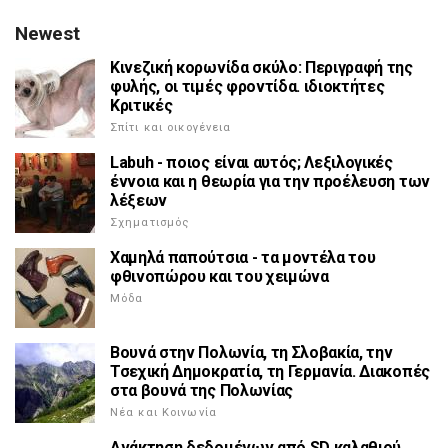
Newest
Κινεζική κορωνίδα σκύλο: Περιγραφή της
φυλής, οι τιμές φροντίδα. ιδιοκτήτες
Κριτικές
Σπίτι και οικογένεια
Labuh - ποιος είναι αυτός; Λεξιλογικές
έννοια και η θεωρία για την προέλευση των
λέξεων
Σχηματισμός
Χαμηλά παπούτσια - τα μοντέλα του
φθινοπώρου και του χειμώνα
Μόδα
Βουνά στην Πολωνία, τη Σλοβακία, την
Τσεχική Δημοκρατία, τη Γερμανία. Διακοπές
στα βουνά της Πολωνίας
Νέα και Κοινωνία
Ανάκτηση δεδομένων από SD καλαθιού