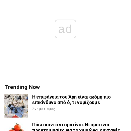
ad
Trending Now
Η επιφάνεια του Άρη είναι ακόμη πιο
επικίνδυνο από ό, τι νομίζουμε
Σχηματισμός
Πόσο κοντά ντοματίνια; Ντοματίνια:
προετοιμασίες για το χειμώνα. συνταγές