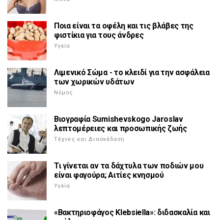
Ποια είναι τα οφέλη και τις βλάβες της
φιστίκια για τους άνδρες
Υγεία
Λιμενικό Σώμα - το κλειδί για την ασφάλεια
των χωρικών υδάτων
Νόμος
Βιογραφία Sumishevskogo Jaroslav
λεπτομέρειες και προσωπικής ζωής
Τέχνες και Διασκέδαση
Τι γίνεται αν τα δάχτυλα των ποδιών μου
είναι φαγούρα; Αιτίες κνησμού
Υγεία
«Βακτηριοφάγος Klebsiella»: διδασκαλία και