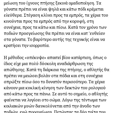
μείωση του ίχνους πτήσης ξεκινά ομαδοποίηση. Τα
γόνατα πρέπει να είναι ψηλά και κάτω πόδι κρέμεται
ελεύθερα. Στέγαση κλίνει προς τα εμπρός, τα χέρια του
κινούνται προς τα εμπρός από την κορυφή, στη
συνέχεια, προς τα κάτω και πίσω. Κατά τον χρόνο των
ποδιών προσγείωσης θα πρέπει να είναι κατ 'ευθείαν
στα γόνατα. Το βαρύτερο αυτής της τεχνικής είναι να
κρατήσει την ισορροπία.
Η μέθοδος «υπέκυψε» απαιτεί βίου κατάρτιση, όπως ο
ίδιος είχε μια πολύ δύσκολη αναδιάρθρωση της
απώθησης. Κατά τη διάρκεια της πτήσης, ο αθλητής θα
πρέπει να μειώσει βολάν στα πόδια και στη συνέχεια
σπρώξτε πίσω όσο το δυνατόν περισσότερο. Τα χέρια
κάνουν μια κυκλική κίνηση των δεικτών του ρολογιού
από κάτω προς τα πάνω. Σε αυτό το σημείο, ο αθλητής
φαίνεται να λυγίσει στο σώμα. Λόγω της τέντωμα των
κοιλιακών μυών διευκολύνεται από την άνοδο των
ποδιών, ενώ προσγείωση. Πετώντας τα δύο τρίτα του