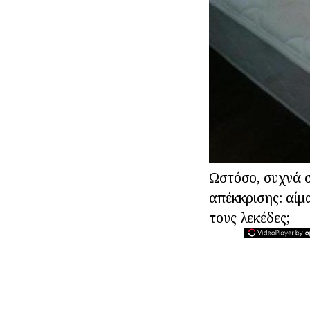
Ωστόσο, συχνά σ
απέκκρισης: αίμ
τους λεκέδες;