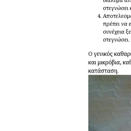
διάλυμα απ
στεγνώσει 
Αποτελεσμα
πρέπει να 
συνέχεια ξ
στεγνώσει.
Ο γενικός καθαρ
και μικρόβια, κ
κατάσταση.