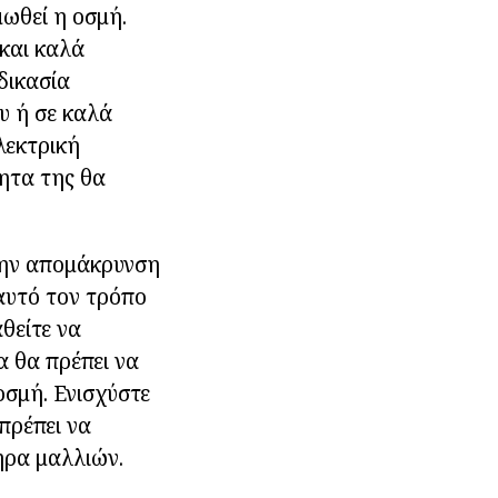
μωθεί η οσμή.
και καλά
δικασία
υ ή σε καλά
λεκτρική
τητα της θα
την απομάκρυνση
αυτό τον τρόπο
θείτε να
α θα πρέπει να
οσμή. Ενισχύστε
πρέπει να
ήρα μαλλιών.