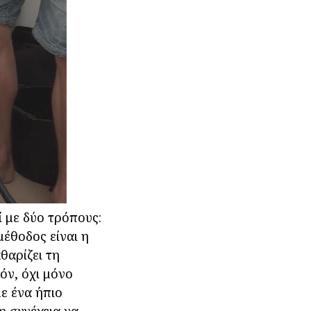
 με δύο τρόπους:
έθοδος είναι η
θαρίζει τη
όν, όχι μόνο
με ένα ήπιο