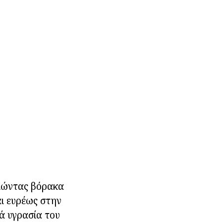
οιώντας βόρακα
αι ευρέως στην
ά υγρασία του