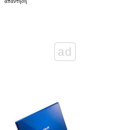
απάντηση
ad