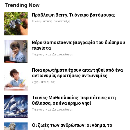
Trending Now
Πρόβλεψη Berry. Τι όνειρο βατόμουρα;
Πνευματική ανάπτυξη
Βέρα Gornostaeva: βιογραφία του διάσημου
πιανίστα
Τέχνες και Διασκέδαση
Ποια ερωτήματα έχουν απαντηθεί από ένα
αντωνυμία; ερωτήσεις αντωνυμίες
Σχηματισμός
Ταινίες Μυθοπλασίας: περιπέτειες στη
θάλασσα, σε ένα έρημο νησί
Τέχνες και Διασκέδαση
Οι ζωές των ανθρώπων: οι νόημα, το