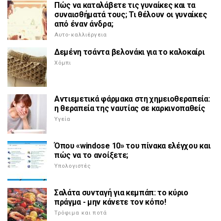
Πώς να καταλάβετε τις γυναίκες και τα
συναισθήματά τους; Τι θέλουν οι γυναίκες
από έναν άνδρα;
Αυτο-καλλιέργεια
Δεμένη τσάντα βελονάκι για το καλοκαίρι
Χόμπι
Αντιεμετικά φάρμακα στη χημειοθεραπεία:
η θεραπεία της ναυτίας σε καρκινοπαθείς
Υγεία
Όπου «windose 10» του πίνακα ελέγχου και
πώς να το ανοίξετε;
Υπολογιστές
Σαλάτα συνταγή για κεμπάπ: το κύριο
πράγμα - μην κάνετε τον κόπο!
Τρόφιμα και ποτά