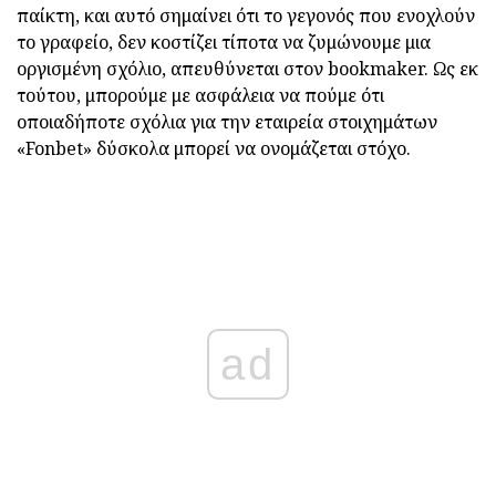
παίκτη, και αυτό σημαίνει ότι το γεγονός που ενοχλούν
το γραφείο, δεν κοστίζει τίποτα να ζυμώνουμε μια
οργισμένη σχόλιο, απευθύνεται στον bookmaker. Ως εκ
τούτου, μπορούμε με ασφάλεια να πούμε ότι
οποιαδήποτε σχόλια για την εταιρεία στοιχημάτων
«Fonbet» δύσκολα μπορεί να ονομάζεται στόχο.
ad