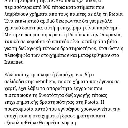
Από την ίδρυσή της, BC «Fonbet» έχει ανοίξει
περισσότερα από 900 τέτοια καταστήματα που
λαμβάνουν χρήματα από τους παίκτες σε όλη τη Ρωσία.
Ένα εκπληκτικό αριθμό θεωρώντας ότι για μεγάλο
χρονικό διάστημα, αυτή η επιχείρηση είναι παράνομη.
Με την ευκαιρία, σήμερα στη Ρωσία και την Ουκρανία,
τυπικά σε νομοθετικό επίπεδο είναι σταθερό το βέτο
για τη διεξαγωγή τέτοιων δραστηριοτήτων, έτσι ώστε η
πλειοψηφία των στοιχημάτων και μεταφέρθηκαν στο
Internet.
Εδώ υπάρχει μια νομική διαμάχη, επειδή ο
σελιδοδείκτης «Fonbet», τα στοιχήματα που έγιναν σε
χαρτί, έχει λάβει τα απαραίτητα έγγραφα που
πιστοποιούν τη δυνατότητα διεξαγωγής τέτοιας
επιχειρηματικής δραστηριότητας στη Ρωσία. Η
προετοιμασία αυτού του εγγράφου χρονολογείται την
εποχή που η στοιχηματική δραστηριότητα αυτή
εξακολουθεί να θεωρείται νόμιμη.