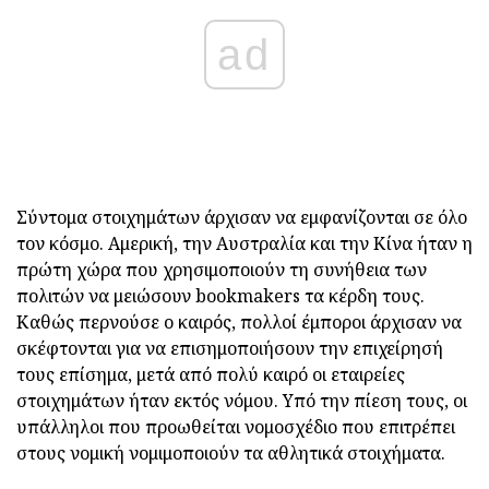
ad
Σύντομα στοιχημάτων άρχισαν να εμφανίζονται σε όλο
τον κόσμο. Αμερική, την Αυστραλία και την Κίνα ήταν η
πρώτη χώρα που χρησιμοποιούν τη συνήθεια των
πολιτών να μειώσουν bookmakers τα κέρδη τους.
Καθώς περνούσε ο καιρός, πολλοί έμποροι άρχισαν να
σκέφτονται για να επισημοποιήσουν την επιχείρησή
τους επίσημα, μετά από πολύ καιρό οι εταιρείες
στοιχημάτων ήταν εκτός νόμου. Υπό την πίεση τους, οι
υπάλληλοι που προωθείται νομοσχέδιο που επιτρέπει
στους νομική νομιμοποιούν τα αθλητικά στοιχήματα.