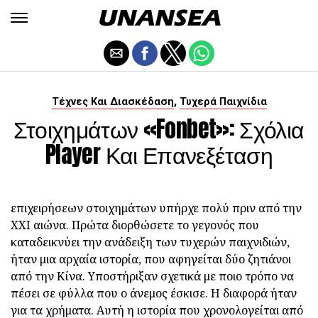
,
Τέχνες Και Διασκέδαση
Τυχερά Παιχνίδια
Στοιχημάτων «Fonbet»: Σχόλια
Player Και Επανεξέταση
επιχειρήσεων στοιχημάτων υπήρχε πολύ πριν από την
ΧΧΙ αιώνα. Πρώτα διορθώσετε το γεγονός που
καταδεικνύει την ανάδειξη των τυχερών παιχνιδιών,
ήταν μια αρχαία ιστορία, που αφηγείται δύο ζητιάνοι
από την Κίνα. Υποστήριξαν σχετικά με ποιο τρόπο να
πέσει σε φύλλα που ο άνεμος έσκισε. Η διαφορά ήταν
για τα χρήματα. Αυτή η ιστορία που χρονολογείται από