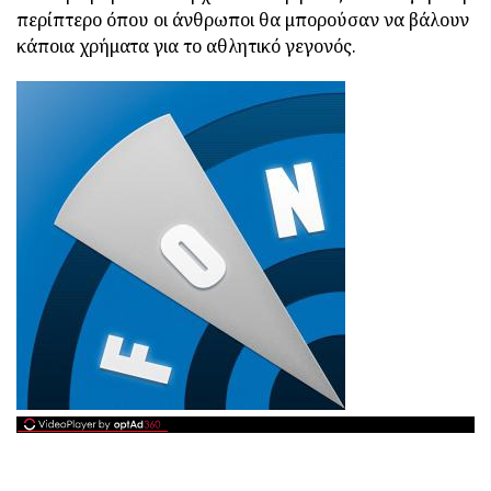
περίπτερο όπου οι άνθρωποι θα μπορούσαν να βάλουν
κάποια χρήματα για το αθλητικό γεγονός.