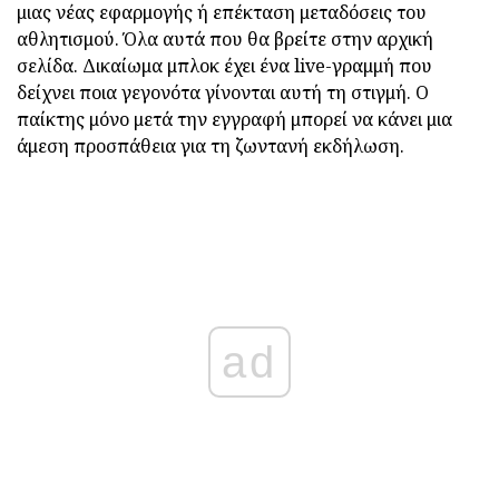
μιας νέας εφαρμογής ή επέκταση μεταδόσεις του
αθλητισμού. Όλα αυτά που θα βρείτε στην αρχική
σελίδα. Δικαίωμα μπλοκ έχει ένα live-γραμμή που
δείχνει ποια γεγονότα γίνονται αυτή τη στιγμή. Ο
παίκτης μόνο μετά την εγγραφή μπορεί να κάνει μια
άμεση προσπάθεια για τη ζωντανή εκδήλωση.
ad