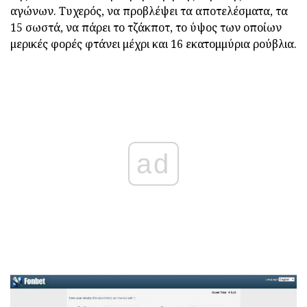
αγώνων. Τυχερός, να προβλέψει τα αποτελέσματα, τα
15 σωστά, να πάρει το τζάκποτ, το ύψος των οποίων
μερικές φορές φτάνει μέχρι και 16 εκατομμύρια ρούβλια.
ad