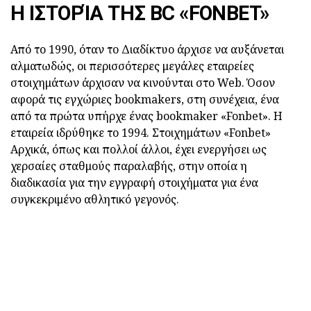
Η ΙΣΤΟΡΊΑ ΤΗΣ BC «FONBET»
Από το 1990, όταν το Διαδίκτυο άρχισε να αυξάνεται
αλματωδώς, οι περισσότερες μεγάλες εταιρείες
στοιχημάτων άρχισαν να κινούνται στο Web. Όσον
αφορά τις εγχώριες bookmakers, στη συνέχεια, ένα
από τα πρώτα υπήρχε ένας bookmaker «Fonbet». Η
εταιρεία ιδρύθηκε το 1994. Στοιχημάτων «Fonbet»
Αρχικά, όπως και πολλοί άλλοι, έχει ενεργήσει ως
χερσαίες σταθμούς παραλαβής, στην οποία η
διαδικασία για την εγγραφή στοιχήματα για ένα
συγκεκριμένο αθλητικό γεγονός.