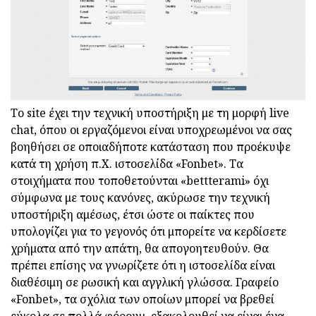
Το site έχει την τεχνική υποστήριξη με τη μορφή live
chat, όπου οι εργαζόμενοι είναι υποχρεωμένοι να σας
βοηθήσει σε οποιαδήποτε κατάσταση που προέκυψε
κατά τη χρήση π.Χ. ιστοσελίδα «Fonbet». Τα
στοιχήματα που τοποθετούνται «bettterami» όχι
σύμφωνα με τους κανόνες, ακύρωσε την τεχνική
υποστήριξη αμέσως, έτσι ώστε οι παίκτες που
υπολογίζει για το γεγονός ότι μπορείτε να κερδίσετε
χρήματα από την απάτη, θα απογοητευθούν. Θα
πρέπει επίσης να γνωρίζετε ότι η ιστοσελίδα είναι
διαθέσιμη σε ρωσική και αγγλική γλώσσα. Γραφείο
«Fonbet», τα σχόλια των οποίων μπορεί να βρεθεί
εύκολα σε πολλά φόρουμ, εξακολουθεί να είναι ένα