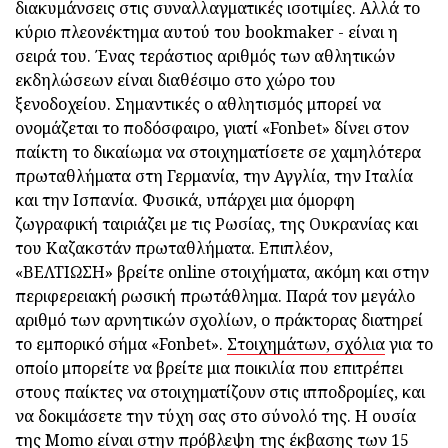
διακυμάνσεις στις συναλλαγματικές ισοτιμίες. Αλλά το
κύριο πλεονέκτημα αυτού του bookmaker - είναι η
σειρά του. Ένας τεράστιος αριθμός των αθλητικών
εκδηλώσεων είναι διαθέσιμο στο χώρο του
ξενοδοχείου. Σημαντικές ο αθλητισμός μπορεί να
ονομάζεται το ποδόσφαιρο, γιατί «Fonbet» δίνει στον
παίκτη το δικαίωμα να στοιχηματίσετε σε χαμηλότερα
πρωταθλήματα στη Γερμανία, την Αγγλία, την Ιταλία
και την Ισπανία. Φυσικά, υπάρχει μια όμορφη
ζωγραφική ταιριάζει με τις Ρωσίας, της Ουκρανίας και
του Καζακστάν πρωταθλήματα. Επιπλέον,
«ΒΕΛΤΙΩΣΗ» βρείτε online στοιχήματα, ακόμη και στην
περιφερειακή ρωσική πρωτάθλημα. Παρά τον μεγάλο
αριθμό των αρνητικών σχολίων, ο πράκτορας διατηρεί
το εμπορικό σήμα «Fonbet».
Στοιχημάτων, σχόλια
για το
οποίο μπορείτε να βρείτε μια ποικιλία που επιτρέπει
στους παίκτες να στοιχηματίζουν στις ιπποδρομίες, και
να δοκιμάσετε την τύχη σας στο σύνολό της. Η ουσία
της Momo είναι στην πρόβλεψη της έκβασης των 15