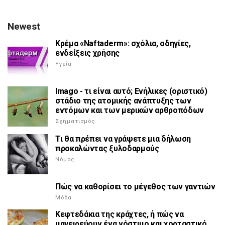
Newest
Κρέμα «Naftaderm»: σχόλια, οδηγίες,
ενδείξεις χρήσης
Υγεία
Imago - τι είναι αυτό; Ενήλικες (οριστικό)
στάδιο της ατομικής ανάπτυξης των
εντόμων και των μερικών αρθροπόδων
Σχηματισμός
Τι θα πρέπει να γράψετε μια δήλωση
προκαλώντας ξυλοδαρμούς
Νόμος
Πώς να καθορίσει το μέγεθος των γαντιών
Μόδα
Κεφτεδάκια της κράχτες, ή πώς να
μαγειρεύουν ένα νόστιμο και χορταστικό