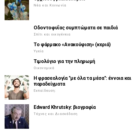
Νέα και Κοινωνία
Οδοντοφυΐας συμπτώματα σε παιδιά
Σπίτι και οικογένεια
Το φάρμακο «Ανακούφιση» (κεριά)
Υγεία
Τιμολόγιο για την πληρωμή
Οικονομικά
Η φρασεολογία "με όλα τα μέσα": έννοια και
παραδείγματα
Εκπαίδευση:
Edward Khrutsky: βιογραφία
Τέχνες και Διασκέδαση