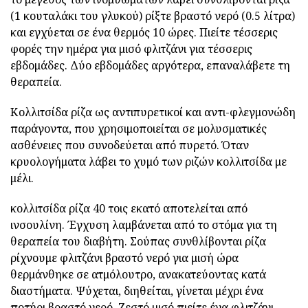
(1 κουταλάκι του γλυκού) ρίξτε βραστό νερό (0.5 λίτρα)
και εγχύεται σε ένα θερμός 10 ώρες. Πιείτε τέσσερις
φορές την ημέρα για μισό φλιτζάνι για τέσσερις
εβδομάδες. Δύο εβδομάδες αργότερα, επαναλάβετε τη
θεραπεία.
Κολλιτσίδα ρίζα ως αντιπυρετικοί και αντι-φλεγμονώδη
παράγοντα, που χρησιμοποιείται σε μολυσματικές
ασθένειες που συνοδεύεται από πυρετό. Όταν
κρυολογήματα λάβει το χυμό των ριζών κολλιτσίδα με
μέλι.
κολλιτσίδα ρίζα 40 τοις εκατό αποτελείται από
ινσουλίνη. Έγχυση λαμβάνεται από το στόμα για τη
θεραπεία του διαβήτη. Σούπας συνθλίβονται ρίζα
ρίχνουμε φλιτζάνι βραστό νερό για μισή ώρα
θερμάνθηκε σε ατμόλουτρο, ανακατεύοντας κατά
διαστήματα. Ψύχεται, διηθείται, γίνεται μέχρι ένα
ποτήρι βραστό νερό. Ζεστό μισό πιείτε ένα φλιτζάνι