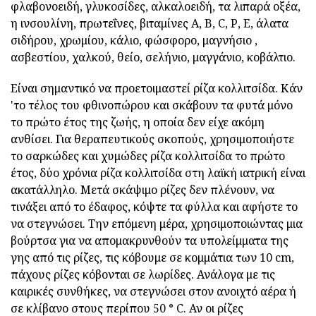
φλαβονοειδή, γλυκοσίδες, αλκαλοειδή, τα λιπαρά οξέα,
η ινσουλίνη, πρωτεΐνες, βιταμίνες Α, Β, C, Ρ, Ε, άλατα
σιδήρου, χρωμίου, κάλιο, φώσφορο, μαγνήσιο ,
ασβεστίου, χαλκού, θείο, σελήνιο, μαγγάνιο, κοβάλτιο.
Είναι σημαντικό να προετοιμαστεί ρίζα κολλιτσίδα. Κάν
'το τέλος του φθινοπώρου και σκάβουν τα φυτά μόνο
το πρώτο έτος της ζωής, η οποία δεν είχε ακόμη
ανθίσει. Για θεραπευτικούς σκοπούς, χρησιμοποιήστε
το σαρκώδες και χυμώδες ρίζα κολλιτσίδα το πρώτο
έτος, δύο χρόνια ρίζα κολλιτσίδα στη λαϊκή ιατρική είναι
ακατάλληλο. Μετά σκάψιμο ρίζες δεν πλένουν, να
τινάξει από το έδαφος, κόψτε τα φύλλα και αφήστε το
να στεγνώσει. Την επόμενη μέρα, χρησιμοποιώντας μια
βούρτσα για να απομακρυνθούν τα υπολείμματα της
γης από τις ρίζες, τις κόβουμε σε κομμάτια των 10 cm,
πάχους ρίζες κόβονται σε λωρίδες. Ανάλογα με τις
καιρικές συνθήκες, να στεγνώσει στον ανοιχτό αέρα ή
σε κλίβανο στους περίπου 50 ° C. Αν οι ρίζες