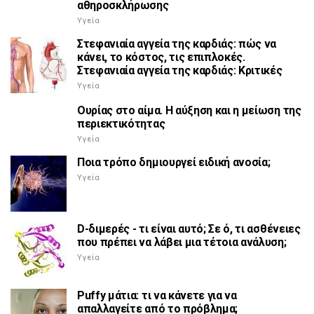
αθηροσκλήρωσης
Υγεία
Στεφανιαία αγγεία της καρδιάς: πώς να
κάνει, το κόστος, τις επιπλοκές.
Στεφανιαία αγγεία της καρδιάς: Κριτικές
Υγεία
Ουρίας στο αίμα. Η αύξηση και η μείωση της
περιεκτικότητας
Υγεία
Ποια τρόπο δημιουργεί ειδική ανοσία;
Υγεία
D-διμερές - τι είναι αυτό; Σε ό, τι ασθένειες
που πρέπει να λάβει μια τέτοια ανάλυση;
Υγεία
Puffy μάτια: τι να κάνετε για να
απαλλαγείτε από το πρόβλημα;