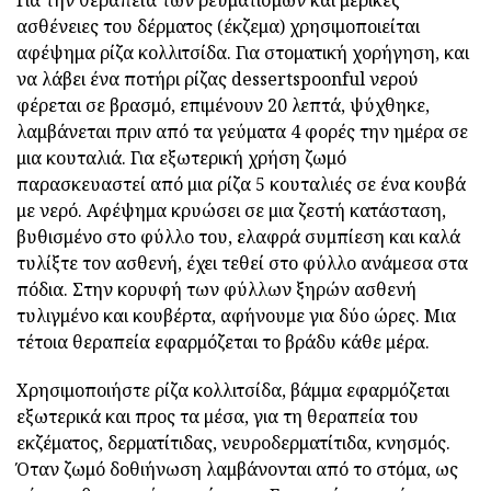
Για την θεραπεία των ρευματισμών και μερικές
ασθένειες του δέρματος (έκζεμα) χρησιμοποιείται
αφέψημα ρίζα κολλιτσίδα. Για στοματική χορήγηση, και
να λάβει ένα ποτήρι ρίζας dessertspoonful νερού
φέρεται σε βρασμό, επιμένουν 20 λεπτά, ψύχθηκε,
λαμβάνεται πριν από τα γεύματα 4 φορές την ημέρα σε
μια κουταλιά. Για εξωτερική χρήση ζωμό
παρασκευαστεί από μια ρίζα 5 κουταλιές σε ένα κουβά
με νερό. Αφέψημα κρυώσει σε μια ζεστή κατάσταση,
βυθισμένο στο φύλλο του, ελαφρά συμπίεση και καλά
τυλίξτε τον ασθενή, έχει τεθεί στο φύλλο ανάμεσα στα
πόδια. Στην κορυφή των φύλλων ξηρών ασθενή
τυλιγμένο και κουβέρτα, αφήνουμε για δύο ώρες. Μια
τέτοια θεραπεία εφαρμόζεται το βράδυ κάθε μέρα.
Χρησιμοποιήστε ρίζα κολλιτσίδα, βάμμα εφαρμόζεται
εξωτερικά και προς τα μέσα, για τη θεραπεία του
εκζέματος, δερματίτιδας, νευροδερματίτιδα, κνησμός.
Όταν ζωμό δοθιήνωση λαμβάνονται από το στόμα, ως