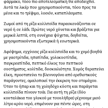
φάρμακο, τόσο πιο αποτελεσματική θα αποδειχθεί.
Αυτά τα λικέρ που χρησιμοποιούνται, τόσο προς τα
μέσα και το τρίψιμο, λοσιόν, καταπλάσματα.
Ζωμοί από τη ρίζα κολλιτσίδα παρασκευάζονται σε
νερό ή σε λάδι. Πρώτες νερό χύνεται και βράζεται για
μερικά λεπτά, στη συνέχεια ψύχεται, διηθείται,
χρησιμοποιούνται εξωτερικά ή εσωτερικά.
Αφέψημα, εγχύσεις ρίζα κολλιτσίδα και το χυμό βοηθά
με γαστρίτιδα, ηπατίτιδα, χολοκυστίτιδα,
παγκρεατίτιδα, πεπτικό έλκος του πεπτικού
συστήματος, κολίτιδα, δυσκοιλιότητα. Χυμός θεραπεύει
έλκη, προστατεύει το βλεννογόνο από ερεθιστικούς
παράγοντες, ομαλοποιεί την έκκριση του στομάχου.
Όταν το ήπαρ και τη χοληδόχο κύστη και παράγεται
κολλιτσίδα πίνουν τσάι. Για αυτή τη ρίζα (δύο
κουταλάκια του γλυκού με τσουλήθρα) ρίχνουμε μισό
λίτρο κρύο νερό, επιμένουν για πέντε ώρες, στη