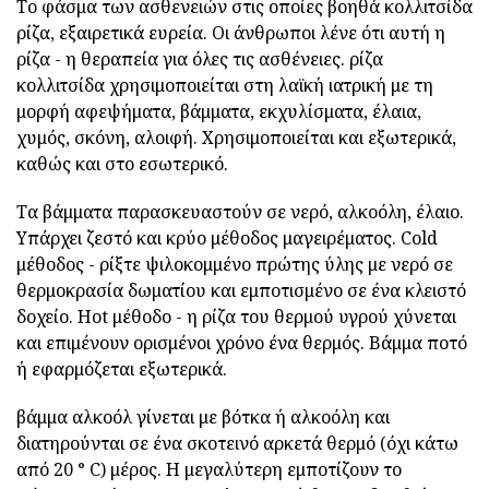
Το φάσμα των ασθενειών στις οποίες βοηθά κολλιτσίδα
ρίζα, εξαιρετικά ευρεία. Οι άνθρωποι λένε ότι αυτή η
ρίζα - η θεραπεία για όλες τις ασθένειες. ρίζα
κολλιτσίδα χρησιμοποιείται στη λαϊκή ιατρική με τη
μορφή αφεψήματα, βάμματα, εκχυλίσματα, έλαια,
χυμός, σκόνη, αλοιφή. Χρησιμοποιείται και εξωτερικά,
καθώς και στο εσωτερικό.
Τα βάμματα παρασκευαστούν σε νερό, αλκοόλη, έλαιο.
Υπάρχει ζεστό και κρύο μέθοδος μαγειρέματος. Cold
μέθοδος - ρίξτε ψιλοκομμένο πρώτης ύλης με νερό σε
θερμοκρασία δωματίου και εμποτισμένο σε ένα κλειστό
δοχείο. Hot μέθοδο - η ρίζα του θερμού υγρού χύνεται
και επιμένουν ορισμένοι χρόνο ένα θερμός. Βάμμα ποτό
ή εφαρμόζεται εξωτερικά.
βάμμα αλκοόλ γίνεται με βότκα ή αλκοόλη και
διατηρούνται σε ένα σκοτεινό αρκετά θερμό (όχι κάτω
από 20 ° C) μέρος. Η μεγαλύτερη εμποτίζουν το