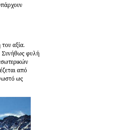
 υπάρχουν
 του αξία.
. Συνήθως φυλή
εσωτερικών
ιέζεται από
γνωστό ως