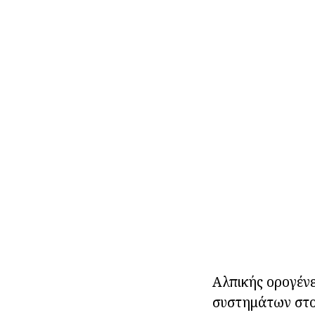
Αλπικής ορογέν
συστημάτων στο