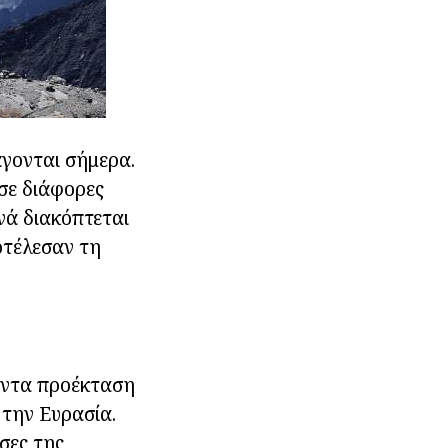
άγονται σήμερα.
σε διάφορες
νά διακόπτεται
οτέλεσαν τη
άντα προέκταση
 την Ευρασία.
σες της