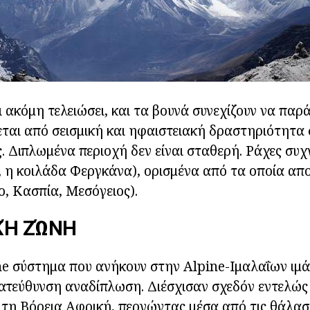
ι ακόμη τελειώσει, και τα βουνά συνεχίζουν να παρ
ται από σεισμική και ηφαιστειακή δραστηριότητα 
ς. Διπλωμένα περιοχή δεν είναι σταθερή. Ράχες συχ
., η κοιλάδα Φεργκάνα), ορισμένα από τα οποία απ
, Κασπία, Μεσόγειος).
ΚΉ ΖΏΝΗ
e σύστημα που ανήκουν στην Alpine-Ιμαλαΐων ιμ
ατεύθυνση αναδίπλωση. Διέσχισαν σχεδόν εντελώς
τη Βόρεια Αφρική, περνώντας μέσα από τις θάλασ