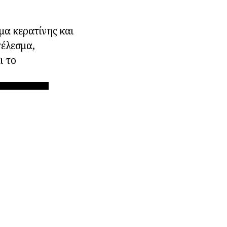
μα κερατίνης και
τέλεσμα,
ι το