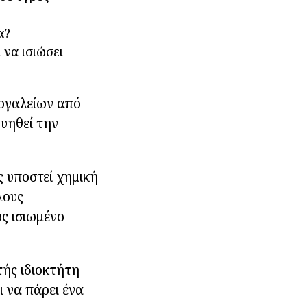
α?
να ισιώσει
εργαλείων από
γυηθεί την
 υποστεί χημική
λους
ς ισιωμένο
ής ιδιοκτήτη
 να πάρει ένα