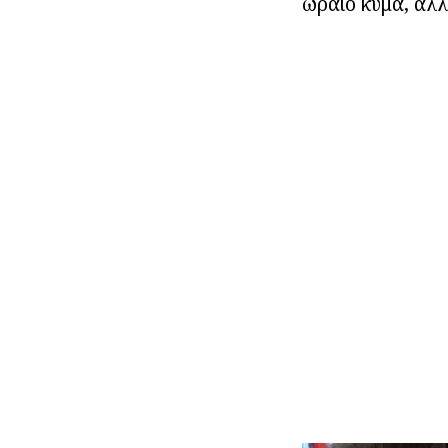
ωραίο κύμα, αλλ