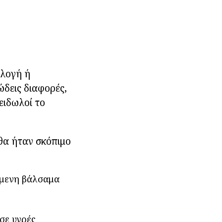
αλογή ή
ώδεις διαφορές,
ειδωλοί το
θα ήταν σκόπιμο
ούμενη βάλσαμα
σε υγρές