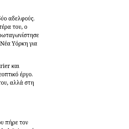
 δύο αδελφούς.
τέρα του, ο
πρωταγωνίστησε
 Νέα Υόρκη για
rier και
εοπτικό έργο.
του, αλλά στη
ου πήρε τον