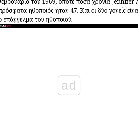
εβρουάριο του 1969, οπότε πόσα χρόνια Jennifer A
 πρόσφατα ηθοποιός ήταν 47. Και οι δύο γονείς είν
το επάγγελμα του ηθοποιού.
ad