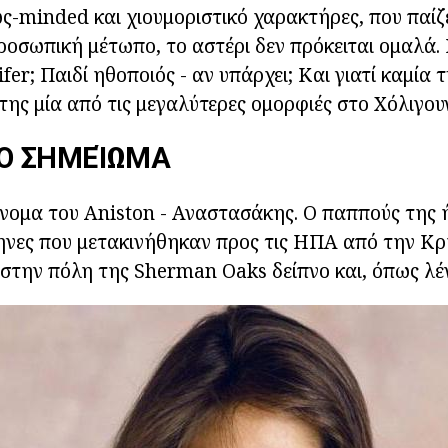
ς-minded και χιουμοριστικό χαρακτήρες, που παίζε
οσωπική μέτωπο, το αστέρι δεν πρόκειται ομαλά.
er; Παιδί ηθοποιός - αν υπάρχει; Και γιατί καμία 
ης μία από τις μεγαλύτερες ομορφιές στο Χόλιγου
ΚΌ ΣΗΜΕΊΩΜΑ
νομα του Aniston - Αναστασάκης. Ο παππούς της 
νες που μετακινήθηκαν προς τις ΗΠΑ από την Κρ
ε στην πόλη της Sherman Oaks δείπνο και, όπως λέν