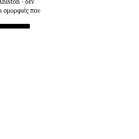
niston - δεν
αι ομορφιές που