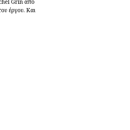
chel Grin από
ου έργου. Και