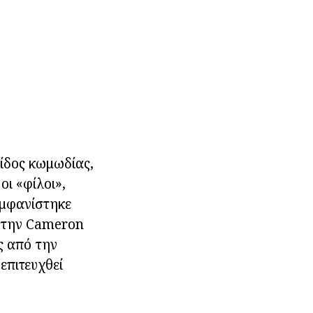
είδος κωμωδίας,
οι «φίλοι»,
 εμφανίστηκε
ε την Cameron
ς από την
επιτευχθεί