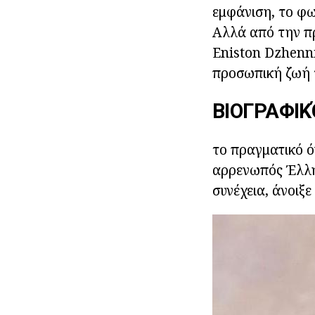
εμφάνιση, το φω
Αλλά από την πρ
Eniston Dzhennif
προσωπική ζωή τ
ΒΙΟΓΡΑΦΙ
το πραγματικό ό
αρρενωπός Έλλη
συνέχεια, άνοιξ