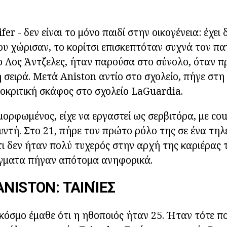
er - δεν είναι το μόνο παιδί στην οικογένεια: έχει
του χώρισαν, το κορίτσι επισκεπτόταν συχνά τον πα
ο Λος Άντζελες, ήταν παρούσα στο σύνολο, όταν 
 σειρά. Μετά Aniston αντίο στο σχολείο, πήγε στη
οκριτική σκάφος στο σχολείο LaGuardia.
μορφωμένος, είχε να εργαστεί ως σερβιτόρα, με cou
ντή. Στο 21, πήρε τον πρώτο ρόλο της σε ένα τηλ
τι δεν ήταν πολύ τυχερός στην αρχή της καριέρας 
άγματα πήγαν απότομα ανηφορικά.
ANISTON: ΤΑΙΝΊΕΣ
 κόσμο έμαθε ότι η ηθοποιός ήταν 25. Ήταν τότε π