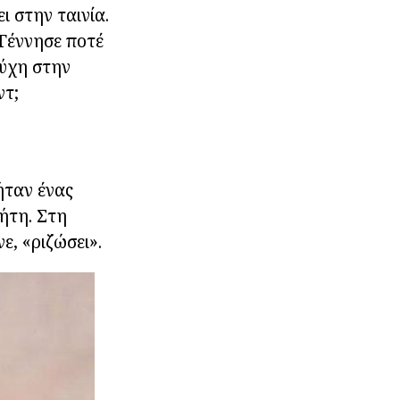
ι στην ταινία.
 Γέννησε ποτέ
τύχη στην
ντ;
ήταν ένας
ήτη. Στη
ε, «ριζώσει».