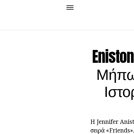
Enisto
Μήπως
Ιστο
Η Jennifer Anis
σειρά «Friends»