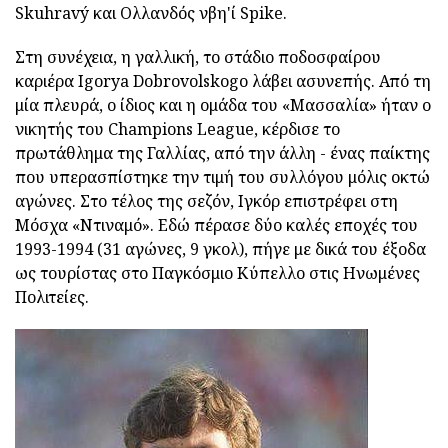
Skuhravý και Ολλανδός νβη'ί Spike.
Στη συνέχεια, η γαλλική, το στάδιο ποδοσφαίρου
καριέρα Igorya Dobrovolskogo λάβει ασυνεπής. Από τη
μία πλευρά, ο ίδιος και η ομάδα του «Μασσαλία» ήταν ο
νικητής του Champions League, κέρδισε το
πρωτάθλημα της Γαλλίας, από την άλλη - ένας παίκτης
που υπερασπίστηκε την τιμή του συλλόγου μόλις οκτώ
αγώνες. Στο τέλος της σεζόν, Ιγκόρ επιστρέφει στη
Μόσχα «Ντιναμό». Εδώ πέρασε δύο καλές εποχές του
1993-1994 (31 αγώνες, 9 γκολ), πήγε με δικά του έξοδα
ως τουρίστας στο Παγκόσμιο Κύπελλο στις Ηνωμένες
Πολιτείες.