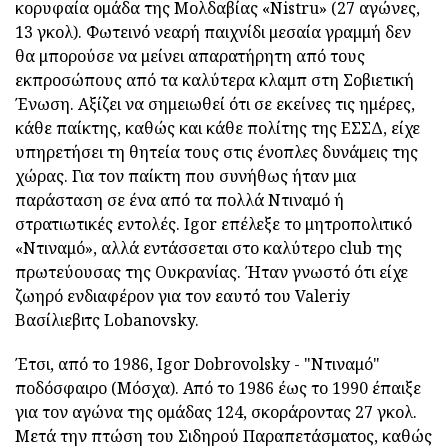
κορυφαία ομάδα της Μολδαβίας «Nistru» (27 αγώνες,
13 γκολ). Φωτεινό νεαρή παιχνίδι μεσαία γραμμή δεν
θα μπορούσε να μείνει απαρατήρητη από τους
εκπροσώπους από τα καλύτερα κλαμπ στη Σοβιετική
Ένωση. Αξίζει να σημειωθεί ότι σε εκείνες τις ημέρες,
κάθε παίκτης, καθώς και κάθε πολίτης της ΕΣΣΔ, είχε
υπηρετήσει τη θητεία τους στις ένοπλες δυνάμεις της
χώρας. Για τον παίκτη που συνήθως ήταν μια
παράσταση σε ένα από τα πολλά Ντιναμό ή
στρατιωτικές εντολές. Igor επέλεξε το μητροπολιτικό
«Ντιναμό», αλλά εντάσσεται στο καλύτερο club της
πρωτεύουσας της Ουκρανίας. Ήταν γνωστό ότι είχε
ζωηρό ενδιαφέρον για τον εαυτό του Valeriy
Βασίλιεβιτς Lobanovsky.
Έτσι, από το 1986, Igor Dobrovolsky - "Ντιναμό"
ποδόσφαιρο (Μόσχα). Από το 1986 έως το 1990 έπαιξε
για τον αγώνα της ομάδας 124, σκοράροντας 27 γκολ.
Μετά την πτώση του Σιδηρού Παραπετάσματος, καθώς