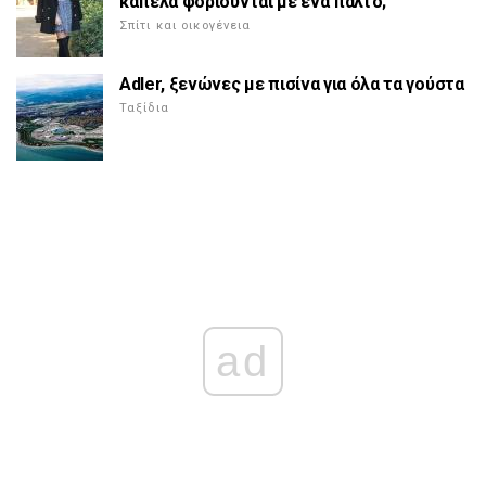
καπέλα φοριούνται με ένα παλτό;
Σπίτι και οικογένεια
Adler, ξενώνες με πισίνα για όλα τα γούστα
Ταξίδια
ad