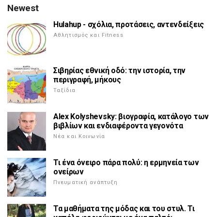
Newest
Hulahup - σχόλια, προτάσεις, αντενδείξεις
Αθλητισμός και Fitness
Σιβηρίας εθνική οδό: την ιστορία, την
περιγραφή, μήκους
Ταξίδια
Alex Kolyshevsky: βιογραφία, κατάλογο των
βιβλίων και ενδιαφέροντα γεγονότα
Νέα και Κοινωνία
Τι ένα όνειρο πάρα πολύ: η ερμηνεία των
ονείρων
Πνευματική ανάπτυξη
Τα μαθήματα της μόδας και του στυλ. Τι