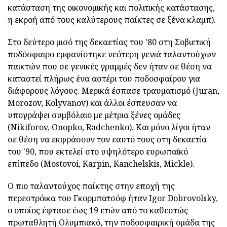
κατάσταση της οικονομικής και πολιτικής κατάστασης,
η εκροή από τους καλύτερους παίκτες σε ξένα κλαμπ).
Στο δεύτερο μισό της δεκαετίας του '80 στη Σοβιετική
ποδόσφαιρο εμφανίστηκε νεότερη γενιά ταλαντούχων
παικτών που σε γενικές γραμμές δεν ήταν σε θέση να
καταστεί πλήρως ένα αστέρι του ποδοσφαίρου για
διάφορους λόγους. Μερικά έσπασε τραυματισμό (Juran,
Morozov, Kolyvanov) και άλλοι έσπευσαν να
υπογράψει συμβόλαιο με μέτρια ξένες ομάδες
(Nikiforov, Onopko, Radchenko). Και μόνο λίγοι ήταν
σε θέση να εκφράσουν τον εαυτό τους στη δεκαετία
του '90, που εκτελεί στο υψηλότερο ευρωπαϊκό
επίπεδο (Mostovoi, Karpin, Kanchelskis, Mickle).
Ο πιο ταλαντούχος παίκτης στην εποχή της
περεστρόικα του Γκορμπατσόφ ήταν Igor Dobrovolsky,
ο οποίος έφτασε έως 19 ετών από το καθεστώς
πρωταθλητή Ολυμπιακό, την ποδοσφαιρική ομάδα της