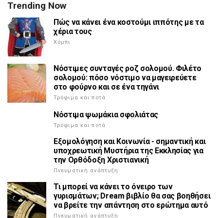
Trending Now
Πώς να κάνει ένα κοστούμι ιππότης με τα
χέρια τους
Χόμπι
Νόστιμες συνταγές ροζ σολομού. Φιλέτο
σολομού: πόσο νόστιμο να μαγειρεύετε
στο φούρνο και σε ένα τηγάνι
Τρόφιμα και ποτά
Νόστιμα ψωμάκια σφολιάτας
Τρόφιμα και ποτά
Εξομολόγηση και Κοινωνία - σημαντική και
υποχρεωτική Μυστήρια της Εκκλησίας για
την Ορθόδοξη Χριστιανική
Πνευματική ανάπτυξη
Τι μπορεί να κάνει το όνειρο των
γυρισμάτων; Dream βιβλίο θα σας βοηθήσει
να βρείτε την απάντηση στο ερώτημα αυτό
Πνευματική ανάπτυξη