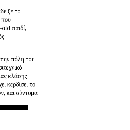
δειξε το
 που
old παιδί,
ός
στην πόλη του
ιτεχνικό
ιας κλάσης
ι κερδίσει το
ν, και σύντομα