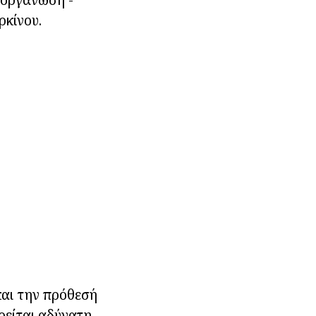
ρκίνου.
αι την πρόθεσή
είται αδύνατη.