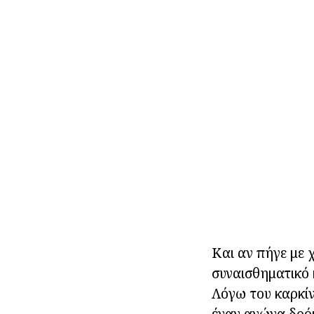
Και αν πήγε με 
συναισθηματικό 
Λόγω του καρκίν
έναν αγώνα δρό