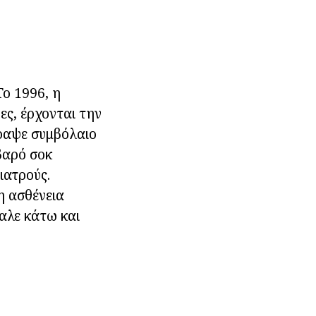
ο 1996, η
ς, έρχονται την
γραψε συμβόλαιο
βαρό σοκ
ιατρούς.
η ασθένεια
βαλε κάτω και