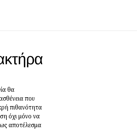
ρακτήρα
νία θα
ασθένεια που
ικρή πιθανότητα
έση όχι μόνο να
, ως αποτέλεσμα