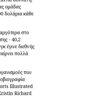
έας ομάδας
0 δολάρια κάθε
 αργότερα στο
ης - 40,2
γκ έγινε διεθνής
παίρνει πολλά
ργανισμούς που
τοβιογραφία
rts Illustrated
ristin Richard