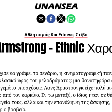
Αθλητισμός Και Fitness
Στίβο
,
Armstrong - Ethnic Χα
χισε να γράφει το σενάριο, η κινηματογραφική ται
κλασικό ύφος του μελοδράματος: μια θανατηφόρα 
γεμάτο υποσχέσεις. Λανς Άρμστρονγκ είχε πολύ μ
 από τον καρκίνο. Εν τω μεταξύ, ο ίδιος ήταν σε θ
υγεία τους, αλλά και την επανάληψη της άσκησης
ριο βραβείο.