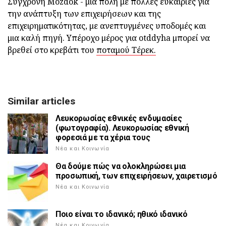
Σύγχρονη Mozdok - μια πόλη με πολλές ευκαιρίες για
την ανάπτυξη των επιχειρήσεων και της
επιχειρηματικότητας, με ανεπτυγμένες υποδομές και
μια καλή πηγή. Υπέροχο μέρος για otddyha μπορεί να
βρεθεί στο κρεβάτι του
ποταμού Τέρεκ.
Similar articles
Λευκορωσίας εθνικές ενδυμασίες
(φωτογραφία). Λευκορωσίας εθνική
φορεσιά με τα χέρια τους
Νέα και Κοινωνία
Θα δούμε πώς να ολοκληρώσει μια
προσωπική, των επιχειρήσεων, χαιρετισμό
Νέα και Κοινωνία
Ποιο είναι το ιδανικό; ηθικό ιδανικό
Νέα και Κοινωνία