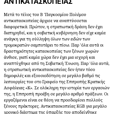
ΑΝΤΙΚΑΤΑΣΚΟΠΕΊΑΣ
Μετά το τέλος του Β 'Παγκοσμίου Πολέμου
αντικατασκοπείας άρχισε να αναπτύσσεται
διαφορετικά. Πρώτον, η στρατιωτική δράση δεν έχει
διατηρηθεί, και η σοβιετική κυβέρνηση δεν είχε καμία
ανάγκη για τη σύλληψη όλων των ειδών των
τρομοκρατών σαμποτάρει το πίσω. Παρ 'όλα αυτά οι
δραστηριότητες κατασκοπείας των ξένων χωρών
άνθισε, γιατί καμία χώρα δεν έχει μια ισχυρή και
αναπτύχθηκε από τη Σοβιετική Ένωση. Παρ 'όλα αυτά,
η στρατιωτική αντικατασκοπείας δεν ήταν τόσο
δημοφιλές και εξουσιοδότηση σε μεγάλο βαθμό τις
λειτουργίες του στο Γραφείο της Επιτροπής Κρατικής
Ασφάλειας «K». Σε ολόκληρη την ιστορία των εργασιών
της, η Επιτροπή προέβη σε μεγάλο αριθμό πράξεων. Οι
εργαζόμενοι είναι σε θέση να προσδιορίσει πολλούς
ξένους πράκτορες. Αντικατασκοπείας KGB για μεγάλο
χρονικό διάστημα της ύπαρξής του αποδείχθηκε