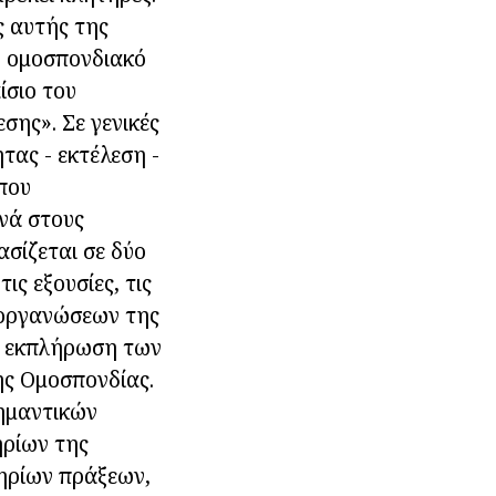
ς αυτής της
ν ομοσπονδιακό
ίσιο του
σης». Σε γενικές
τας - εκτέλεση -
που
νά στους
σίζεται σε δύο
ς εξουσίες, τις
ν οργανώσεων της
ην εκπλήρωση των
ής Ομοσπονδίας.
σημαντικών
ηρίων της
ηρίων πράξεων,