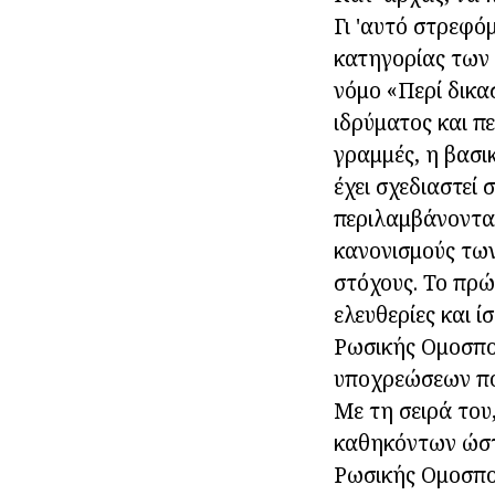
Γι 'αυτό στρεφό
κατηγορίας των
νόμο «Περί δικα
ιδρύματος και π
γραμμές, η βασι
έχει σχεδιαστεί
περιλαμβάνονται
κανονισμούς των
στόχους. Το πρώ
ελευθερίες και 
Ρωσικής Ομοσπον
υποχρεώσεων που
Με τη σειρά του
καθηκόντων ώστ
Ρωσικής Ομοσπο