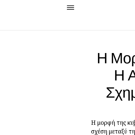
Η Μορ
Η 
Σχη
Η μορφή της κυβ
σχέση μεταξύ τη