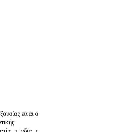
ξουσίας είναι ο
υτικής
τία, η Ινδία, η