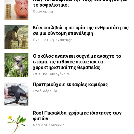
το ασφαλιστικό;
Οικονομικά
Κάιν και Άβελ: η ιστορία της ανθρωπότητας
σε μια σύντομη επανάληψη
Πνευματική ανάπτυξη
Ο σκύλος αναπνέει συχνά με ανοιχτό το
στόμα: τις πιθανές αιτίες και τα
χαρακτηριστικά της θεραπείας
Σπίτι και οικογένεια
Πρατηριούχου: ευκαιρίες καριέρας
Σταδιοδρομία
Root Πικραλίδα: χρήσιμες ιδιότητες των
φυτών
Νέα και Κοινωνία