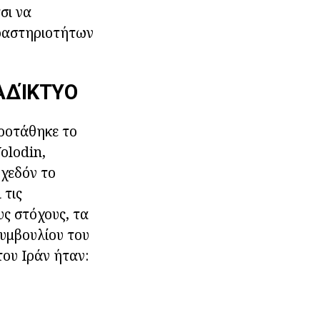
σι να
 δραστηριοτήτων
ΑΔΊΚΤΥΟ
προτάθηκε το
olodin,
Σχεδόν το
 τις
υς στόχους, τα
Συμβουλίου του
του Ιράν ήταν: