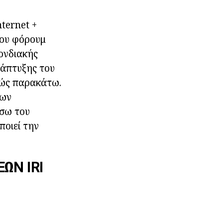
ternet +
του φόρουμ
ονδιακής
νάπτυξης του
ρώς παρακάτω.
των
έσω του
ποιεί την
ΩΝ IRI