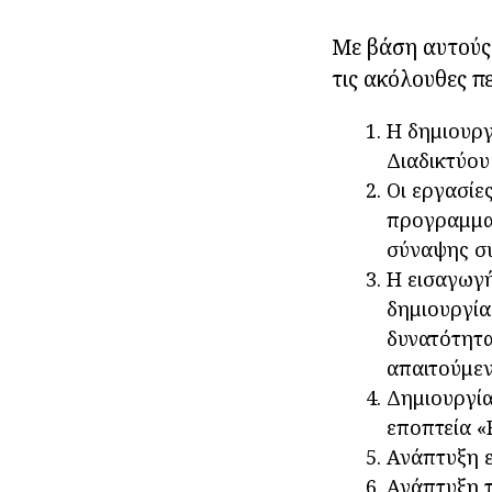
Με βάση αυτούς 
τις ακόλουθες πε
Η δημιουρ
Διαδικτύου
Οι εργασίε
προγραμματ
σύναψης σ
Η εισαγωγή
δημιουργία
δυνατότητα
απαιτούμεν
Δημιουργία
εποπτεία «
Ανάπτυξη ε
Ανάπτυξη τ