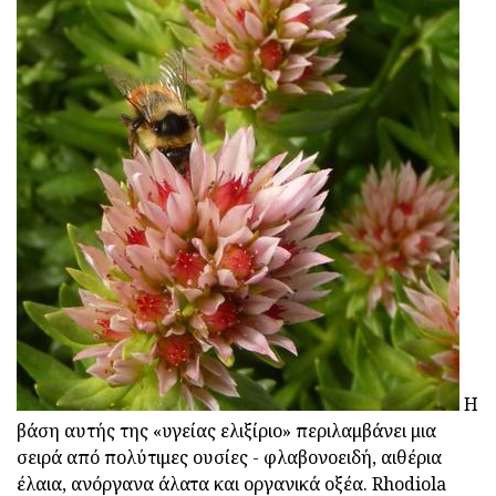
Η
βάση αυτής της «υγείας ελιξίριο» περιλαμβάνει μια
σειρά από πολύτιμες ουσίες - φλαβονοειδή, αιθέρια
έλαια, ανόργανα άλατα και οργανικά οξέα. Rhodiola