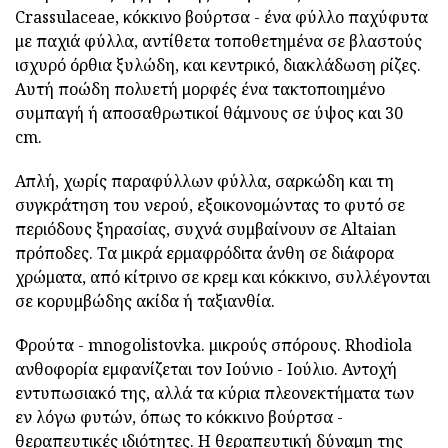
Crassulaceae, κόκκινο βούρτσα - ένα φύλλο παχύφυτα
με παχιά φύλλα, αντίθετα τοποθετημένα σε βλαστούς
ισχυρό όρθια ξυλώδη, και κεντρικό, διακλάδωση ρίζες.
Αυτή ποώδη πολυετή μορφές ένα τακτοποιημένο
συμπαγή ή αποσαθρωτικοί θάμνους σε ύψος και 30
cm.
Απλή, χωρίς παραφύλλων φύλλα, σαρκώδη και τη
συγκράτηση του νερού, εξοικονομώντας το φυτό σε
περιόδους ξηρασίας, συχνά συμβαίνουν σε Altaian
πρόποδες. Τα μικρά ερμαφρόδιτα άνθη σε διάφορα
χρώματα, από κίτρινο σε κρεμ και κόκκινο, συλλέγονται
σε κορυμβώδης ακίδα ή ταξιανθία.
Φρούτα - mnogolistovka. μικρούς σπόρους. Rhodiola
ανθοφορία εμφανίζεται τον Ιούνιο - Ιούλιο. Αντοχή
εντυπωσιακό της, αλλά τα κύρια πλεονεκτήματα των
εν λόγω φυτών, όπως το κόκκινο βούρτσα -
θεραπευτικές ιδιότητες. Η θεραπευτική δύναμη της