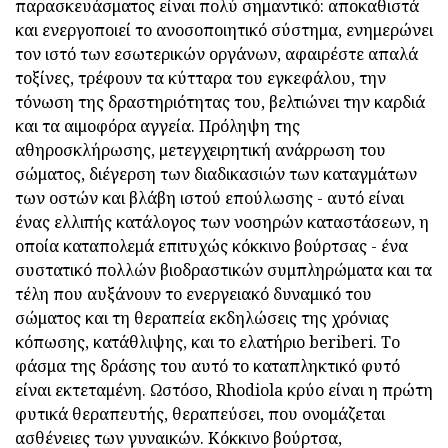
παρασκευάσματος είναι πολύ σημαντικό: αποκαθιστά
και ενεργοποιεί το ανοσοποιητικό σύστημα, ενημερώνει
τον ιστό των εσωτερικών οργάνων, αφαιρέστε απαλά
τοξίνες, τρέφουν τα κύτταρα του εγκεφάλου, την
τόνωση της δραστηριότητας του, βελτιώνει την καρδιά
και τα αιμοφόρα αγγεία. Πρόληψη της
αθηροσκλήρωσης, μετεγχειρητική ανάρρωση του
σώματος, διέγερση των διαδικασιών των καταγμάτων
των οστών και βλάβη ιστού επούλωσης - αυτό είναι
ένας ελλιπής κατάλογος των νοσηρών καταστάσεων, η
οποία καταπολεμά επιτυχώς κόκκινο βούρτσας - ένα
συστατικό πολλών βιοδραστικών συμπληρώματα και τα
τέλη που αυξάνουν το ενεργειακό δυναμικό του
σώματος και τη θεραπεία εκδηλώσεις της χρόνιας
κόπωσης, κατάθλιψης, και το ελατήριο beriberi. Το
φάσμα της δράσης του αυτό το καταπληκτικό φυτό
είναι εκτεταμένη. Ωστόσο, Rhodiola κρύο είναι η πρώτη
φυτικά θεραπευτής, θεραπεύσει, που ονομάζεται
ασθένειες των γυναικών. Κόκκινο βούρτσα,