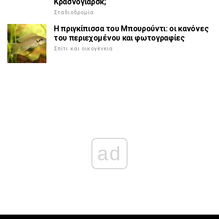
Κρασνογιάρσκ;
Σταδιοδρομία
Η πριγκίπισσα του Μπουρούντι: οι κανόνες
του περιεχομένου και φωτογραφίες
Σπίτι και οικογένεια
ad