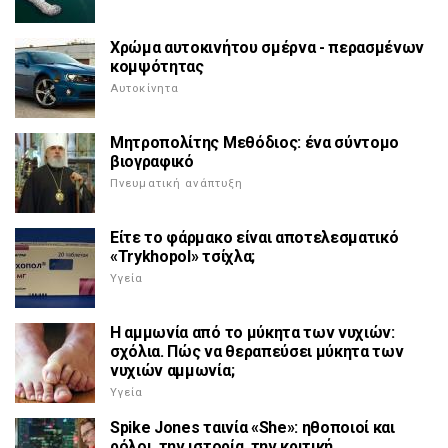
Χρώμα αυτοκινήτου σμέρνα - περασμένων
κομψότητας
Αυτοκίνητα
Μητροπολίτης Μεθόδιος: ένα σύντομο
βιογραφικό
Πνευματική ανάπτυξη
Είτε το φάρμακο είναι αποτελεσματικό
«Trykhopol» τσίχλα;
Υγεία
Η αμμωνία από το μύκητα των νυχιών:
σχόλια. Πώς να θεραπεύσει μύκητα των
νυχιών αμμωνία;
Υγεία
Spike Jones ταινία «She»: ηθοποιοί και
ρόλοι, την ιστορία, την κριτική