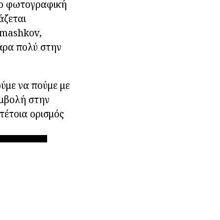
το φωτογραφική
άζεται
omashkov,
άρα πολύ στην
ύμε να πούμε με
υμβολή στην
τέτοια ορισμός