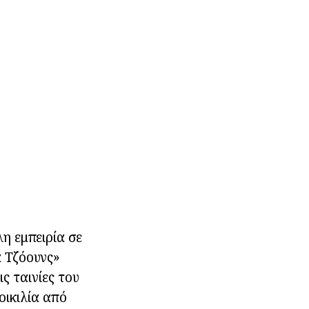
λη εμπειρία σε
α Τζόουνς»
ς ταινίες του
οικιλία από