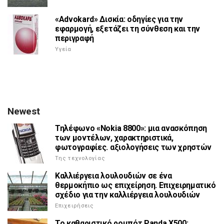
«Advokard» Δισκία: οδηγίες για την
εφαρμογή, εξετάζει τη σύνθεση και την
περιγραφή
Υγεία
Newest
Τηλέφωνο «Nokia 8800»: μια ανασκόπηση
των μοντέλων, χαρακτηριστικά,
φωτογραφίες. αξιολογήσεις των χρηστών
Της τεχνολογίας
Καλλιέργεια λουλουδιών σε ένα
θερμοκήπιο ως επιχείρηση. Επιχειρηματικό
σχέδιο για την καλλιέργεια λουλουδιών
Επιχειρήσεις
Το καθαριστικό ρομπότ Panda X500: