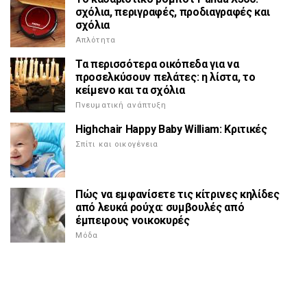
σχόλια, περιγραφές, προδιαγραφές και
σχόλια
Απλότητα
Τα περισσότερα οικόπεδα για να
προσελκύσουν πελάτες: η λίστα, το
κείμενο και τα σχόλια
Πνευματική ανάπτυξη
Highchair Happy Baby William: Κριτικές
Σπίτι και οικογένεια
Πώς να εμφανίσετε τις κίτρινες κηλίδες
από λευκά ρούχα: συμβουλές από
έμπειρους νοικοκυρές
Μόδα