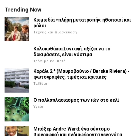
Trending Now
Κωμωδία «πλήρη μετατροπή»: ηθοποιοί και
ρόλοι
Τέχνες και Διασκέδαση
Κολοκυθάκια Συνταγή: αξίζει να το
δοκιμάσετε, είναι νόστιμα
Τρόφιμα και ποτά
Κοράλι 2 * (Μαυροβούνιο / Barska Riviera) -
φωτογραφίες, τιμές και κριτικές
Ταξίδια
Ο πολλαπλασιασμός των ιών στο κελί
Υγεία
Μπόξερ Andre Ward: ένα σύντομο
βιογραφικό και ενδιαφέροντα γεγονότα