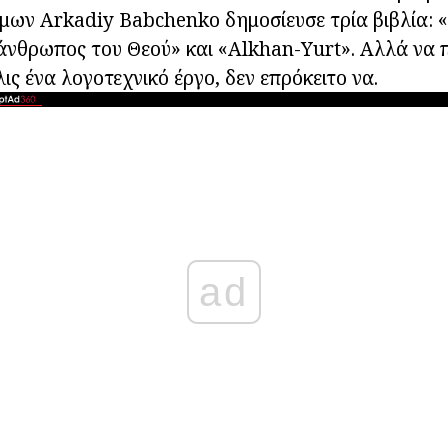
μων Arkadiy Babchenko δημοσίευσε τρία βιβλία: «
άνθρωπος του Θεού» και «Alkhan-Yurt». Αλλά να π
ις ένα λογοτεχνικό έργο, δεν επρόκειτο να.
ad