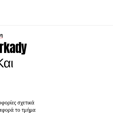
ση
rkady
Και
φορίες σχετικά
 αφορά το τμήμα