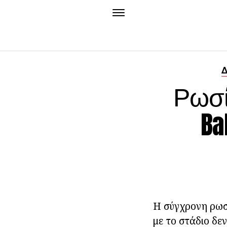
Δ
Ρωσί
Ba
Η σύγχρονη ρωσι
με το στάδιο δε