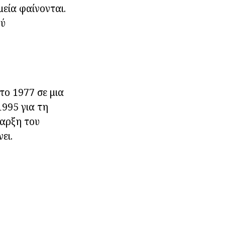
εία φαίνονται.
ού
ο 1977 σε μια
1995 για τη
ναρξη του
ει.