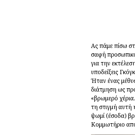
Ας πάμε πίσω στ
σαφή προσωπικότ
για την εκτέλεσ
υποδείξεις Γκόγ
Ήταν ένας μέθυσ
διάτμηση ως προ
«βρωμερό χέρια.
τη στιγμή αυτή 
ψωμί (έσοδα) βρ
Κομμωτήριο αποφ