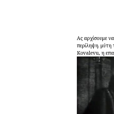
Ας αρχίσουμε ν
περίληψη. μύτη 
Kovalevu, η επα