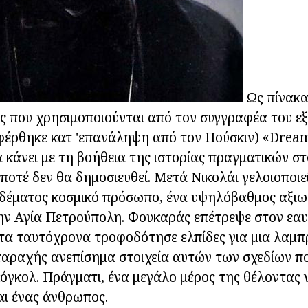
Ως πίνακ
 που χρησιμοποιούνται από τον συγγραφέα του εξ
φέρθηκε κατ 'επανάληψη από τον Πούσκιν) «Drea
α κάνει με τη βοήθεια της ιστορίας πραγματικών στ
οτέ δεν θα δημοσιευθεί. Μετά Νικολάι γελοιοποιε
οδέματος κοσμικό πρόσωπο, ένα υψηλόβαθμος αξιω
ην Αγία Πετρούπολη. Φουκαράς επέτρεψε στον εαυ
τα ταυτόχρονα τροφοδότησε ελπίδες για μια λαμπ
ταραχής ανεπίσημα στοιχεία αυτών των σχεδίων π
όγκολ. Πράγματι, ένα μεγάλο μέρος της θέλοντας
ναι ένας άνθρωπος.