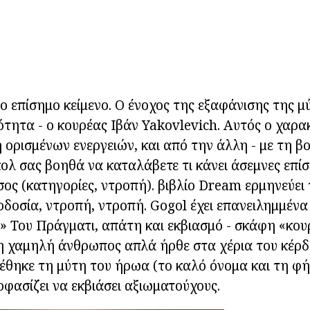
ο επίσημο κείμενο. Ο ένοχος της εξαφάνισης της μύ
ητα - ο κουρέας Ιβάν Yakovlevich. Αυτός ο χαρα
η ορισμένων ενεργειών, και από την άλλη - με τη β
κολ σας βοηθά να καταλάβετε τι κάνει άσεμνες επί
ος (κατηγορίες, ντροπή). βιβλίο Dream ερμηνεύει 
δοσία, ντροπή, ντροπή. Gogol έχει επανειλημμένα
» Του Πράγματι, απάτη και εκβιασμό - σκάφη «κο
η χαμηλή άνθρωπος απλά ήρθε στα χέρια του κέρδο
έθηκε τη μύτη του ήρωα (το καλό όνομα και τη φή
ασίζει να εκβιάσει αξιωματούχους.