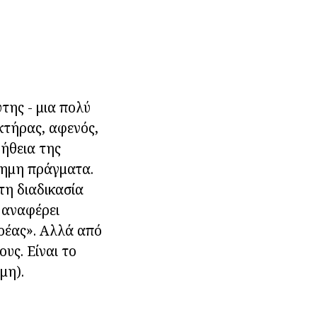
της - μια πολύ
κτήρας, αφενός,
οήθεια της
σημη πράγματα.
τη διαδικασία
 αναφέρει
υρέας». Αλλά από
υς. Είναι το
μη).