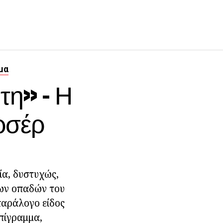
μα
τη» - Η
ρσέρ
ία, δυστυχώς,
των οπαδών του
 παράλογο είδος
επίγραμμα,