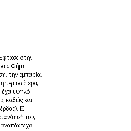
Έφτασε στην
σου. Φήμη
η, την εμπειρία.
η περισσότερο,
 έχει υψηλό
υ, καθώς και
κέρδος). Η
ατανόησή του,
ς αναπάντεχα,