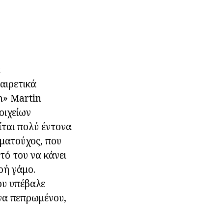
α
αιρετικά
m» Martin
οιχείων
ίται πολύ έντονα
ματούχος, που
τό του να κάνει
ρή γάμο.
ου υπέβαλε
 να πεπρωμένου,