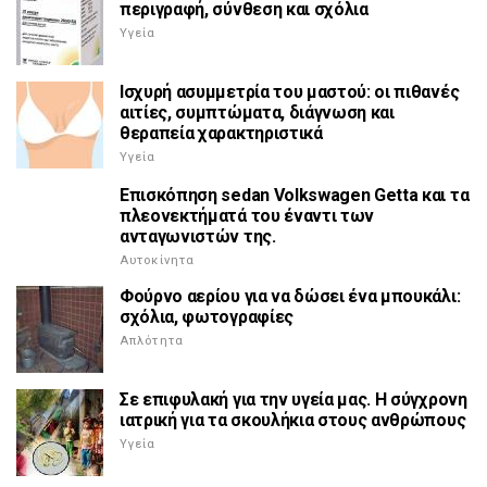
περιγραφή, σύνθεση και σχόλια
Υγεία
Ισχυρή ασυμμετρία του μαστού: οι πιθανές
αιτίες, συμπτώματα, διάγνωση και
θεραπεία χαρακτηριστικά
Υγεία
Επισκόπηση sedan Volkswagen Getta και τα
πλεονεκτήματά του έναντι των
ανταγωνιστών της.
Αυτοκίνητα
Φούρνο αερίου για να δώσει ένα μπουκάλι:
σχόλια, φωτογραφίες
Απλότητα
Σε επιφυλακή για την υγεία μας. Η σύγχρονη
ιατρική για τα σκουλήκια στους ανθρώπους
Υγεία