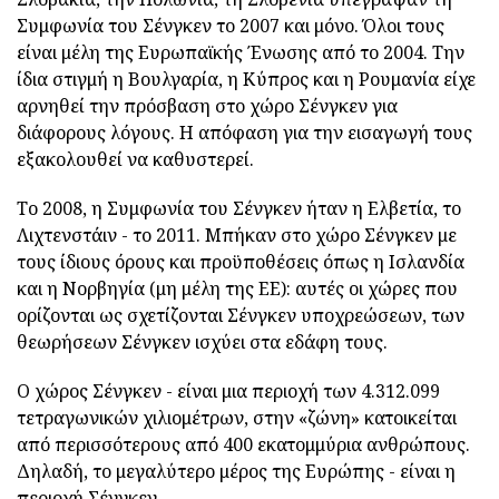
Συμφωνία του Σένγκεν το 2007 και μόνο. Όλοι τους
είναι μέλη της Ευρωπαϊκής Ένωσης από το 2004. Την
ίδια στιγμή η Βουλγαρία, η Κύπρος και η Ρουμανία είχε
αρνηθεί την πρόσβαση στο χώρο Σένγκεν για
διάφορους λόγους. Η απόφαση για την εισαγωγή τους
εξακολουθεί να καθυστερεί.
Το 2008, η Συμφωνία του Σένγκεν ήταν η Ελβετία, το
Λιχτενστάιν - το 2011. Μπήκαν στο χώρο Σένγκεν με
τους ίδιους όρους και προϋποθέσεις όπως η Ισλανδία
και η Νορβηγία (μη μέλη της ΕΕ): αυτές οι χώρες που
ορίζονται ως σχετίζονται Σένγκεν υποχρεώσεων, των
θεωρήσεων Σένγκεν ισχύει στα εδάφη τους.
Ο χώρος Σένγκεν - είναι μια περιοχή των 4.312.099
τετραγωνικών χιλιομέτρων, στην «ζώνη» κατοικείται
από περισσότερους από 400 εκατομμύρια ανθρώπους.
Δηλαδή, το μεγαλύτερο μέρος της Ευρώπης - είναι η
περιοχή Σένγκεν.