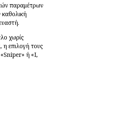
ικών παραμέτρων
ν καθολική
ευαστή.
έλο χωρίς
 η επιλογή τους
«Sniper» ή «I,