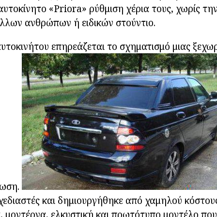
αυτοκίνητο «Priora» ρύθμιση χέρια τους, χωρίς την
λλων ανθρώπων ή ειδικών στούντιο.
υτοκινήτου επηρεάζεται το σχηματισμό μιας ξεχωρ
τωση.
σχεδιαστές και δημιουργήθηκε από χαμηλού κόστο
, μοντέρνα, ελκυστική και πρωτότυπο μοντέλο που