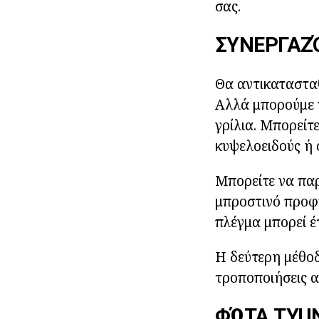
σας.
ΣΥΝΕΡΓΑΖ
Θα αντικατασταθ
Αλλά μπορούμε 
γρίλια. Μπορείτ
κυψελοειδούς ή 
Μπορείτε να παρ
μπροστινό προφυ
πλέγμα μπορεί έ
Η δεύτερη μέθο
τροποποιήσεις α
ΦΏΤΑ TYU