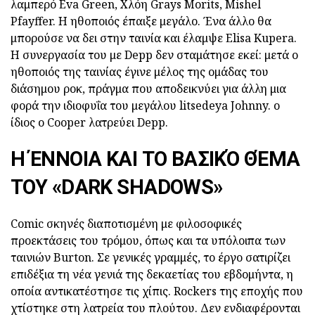
λαμπερό Eva Green, Χλόη Grays Morits, Mishel
Pfayffer. Η ηθοποιός έπαιξε μεγάλο. Ένα άλλο θα
μπορούσε να δει στην ταινία και έλαμψε Elisa Kupera.
Η συνεργασία του με Depp δεν σταμάτησε εκεί: μετά ο
ηθοποιός της ταινίας έγινε μέλος της ομάδας του
διάσημου ροκ, πράγμα που αποδεικνύει για άλλη μια
φορά την ιδιοφυΐα του μεγάλου litsedeya Johnny. ο
ίδιος ο Cooper λατρεύει Depp.
Η ΈΝΝΟΙΑ ΚΑΙ ΤΟ ΒΑΣΙΚΌ ΘΈΜΑ
ΤΟΥ «DARK SHADOWS»
Comic σκηνές διαποτισμένη με φιλοσοφικές
προεκτάσεις του τρόμου, όπως και τα υπόλοιπα των
ταινιών Burton. Σε γενικές γραμμές, το έργο σατιρίζει
επιδέξια τη νέα γενιά της δεκαετίας του εβδομήντα, η
οποία αντικατέστησε τις χίπις. Rockers της εποχής που
χτίστηκε στη λατρεία του πλούτου. Δεν ενδιαφέρονται