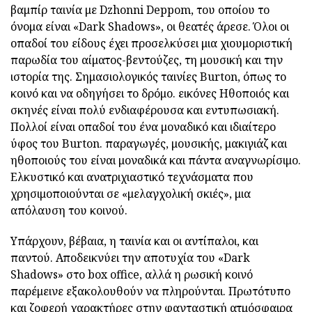
βαμπίρ ταινία με Dzhonni Deppom, του οποίου το
όνομα είναι «Dark Shadows», οι θεατές άρεσε. Όλοι οι
οπαδοί του είδους έχει προσελκύσει μια χιουμοριστική
παρωδία του αίματος-βεντούζες, τη μουσική και την
ιστορία της. Σημασιολογικός ταινίες Burton, όπως το
κοινό και να οδηγήσει το δρόμο. εικόνες Ηθοποιός και
σκηνές είναι πολύ ενδιαφέρουσα και εντυπωσιακή.
Πολλοί είναι οπαδοί του ένα μοναδικό και ιδιαίτερο
ύφος του Burton. παραγωγές, μουσικής, μακιγιάζ και
ηθοποιούς του είναι μοναδικά και πάντα αναγνωρίσιμο.
Ελκυστικό και ανατριχιαστικό τεχνάσματα που
χρησιμοποιούνται σε «μελαγχολική σκιές», μια
απόλαυση του κοινού.
Υπάρχουν, βέβαια, η ταινία και οι αντίπαλοι, και
παντού. Αποδεικνύει την αποτυχία του «Dark
Shadows» στο box office, αλλά η ρωσική κοινό
παρέμεινε εξακολουθούν να πληρούνται. Πρωτότυπο
και ζοφερή χαρακτήρες στην φανταστική ατμόσφαιρα