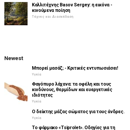
Καλλιτέχνης Basov Sergey: η εικόνα -
κινούμενα ποίηση
Τέχνες και Διασκέδαση
Newest
Μπορεί μασάζ; - Κριτικές εντυπωσιάσει!
Υγεία
Φαγόπυρο λάχανα: τα οφέλη και τους
κινδύνους, θερμίδων και ευεργετικές
ιδιότητες
Υγεία
Ο δείκτης μάζας σώματος για τους άνδρες.
Υγεία
Το φάρμακο «Tsiprolet». Οδηγίες για τη