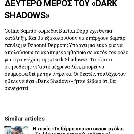
ΔΕΎΤΕΡΟ ΜΈΡΟΣ ΤΟΥ «DARK
SHADOWS»
Gothic βαμπίρ κωμωδία Burton Depp έχει θετική
κατάληξη. Και θα εξακολουθούν να υπάρχουν βαμπίρ
ταινίες με Dzhonni Deppom; Υπάρχει μια ευκαιρία να
απολαύσουν το αγαπημένο ηθοποιό σε αυτόν τον ρόλο
για τη συνέχιση της «Dark Shadows». Το τίποτα
σκηνοθέτης γι 'αυτό μέχρι να λέει, μπορεί να
συμμορφωθεί με την ίντριγκα. Οι θεατές, τουλάχιστον
ήθελε να έχει «Dark Shadows» ήταν βέβαιο ότι θα
συνεχιστεί.
Similar articles
Η ταινία «Το δέρμα που κατοικώ»: σχόλια.