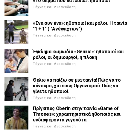
«Το δέρμα που κατοικώ»: ηθοποιοί
Τέχνες και Διασκέδαση
«Ένα συν ένα»: ηθοποιοί και ρόλοι. Η ταινία
"1 + 1" ( "Ανέγγιχτων")
Τέχνες και Διασκέδαση
Έγκλημα κωμωδία «Genius»: ηθοποιοί και
ρόλοι, οι δημιουργοί, η πλοκή
Τέχνες και Διασκέδαση
Θέλω να παίξω σε μια ταινία! Πώς να το
κάνουμε; χύτευση Οργανισμού. Πώς να
γίνετε ηθοποιοί
Τέχνες και Διασκέδαση
Πρίγκιπας Oberin στην ταινία «Game of
Thrones»: χαρακτηριστικά ηθοποιός και
ενδιαφέροντα γεγονότα
Τέχνες και Διασκέδαση