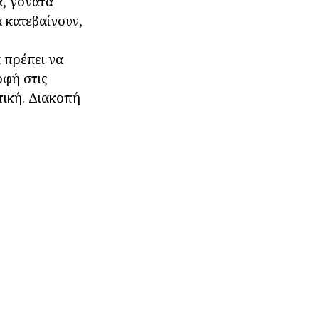
ά, γόνατα
α κατεβαίνουν,
 πρέπει να
οφή στις
τική. Διακοπή