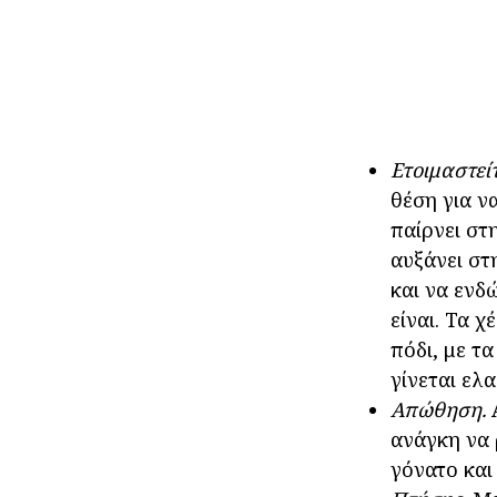
Ετοιμαστεί
θέση για ν
παίρνει στ
αυξάνει στ
και να ενδ
είναι. Τα 
πόδι, με τ
γίνεται ελ
Απώθηση.
Α
ανάγκη να 
γόνατο και