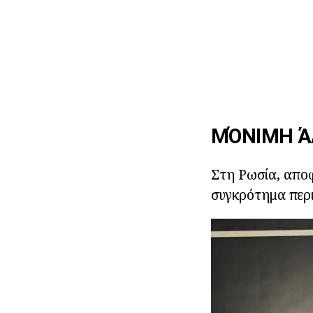
ΜΌΝΙΜΗ Ά
Στη Ρωσία, αποφ
συγκρότημα περι