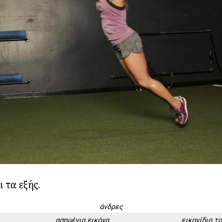
 τα εξής.
άνδρες
ασημένια εικόνα
εικονίδιο τ