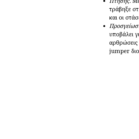
Πτήσης.
Με
τράβηξε στ
και οι στά
Προσγείωσ
υποβάλει γ
αρθρώσεις 
jumper διο