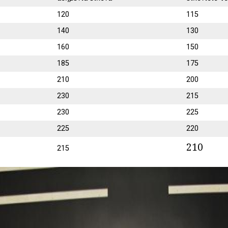
120
115
140
130
160
150
185
175
210
200
230
215
230
225
225
220
210
215