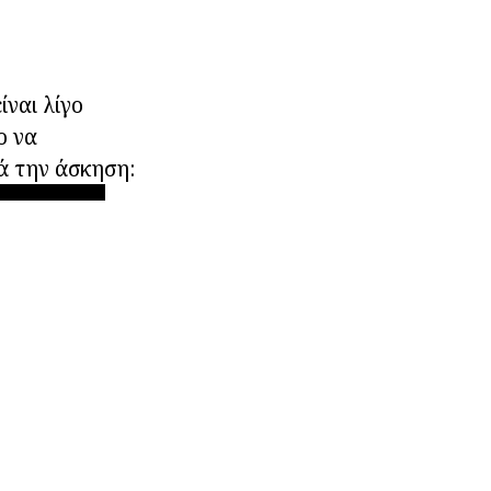
ίναι λίγο
ο να
ά την άσκηση: