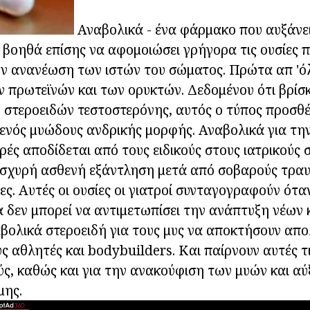
Αναβολικά - ένα φάρμακο που αυξάνει
 βοηθά επίσης να αφομοιώσει γρήγορα τις ουσίες π
ην ανανέωση των ιστών του σώματος. Πρώτα απ 'όλ
 πρωτεϊνών και των ορυκτών. Δεδομένου ότι βρίσ
 στεροειδών τεστοστερόνης, αυτός ο τύπος προσθ
ενός μυώδους ανδρικής μορφής. Αναβολικά για τη
ρές αποδίδεται από τους ειδικούς στους ιατρικούς 
ισχυρή ασθενή εξάντληση μετά από σοβαρούς τραυ
ς. Αυτές οι ουσίες οι γιατροί συνταγογραφούν όταν
 δεν μπορεί να αντιμετωπίσει την ανάπτυξη νέων
αβολικά στεροειδή για τους μυς να αποκτήσουν απο
 αθλητές και bodybuilders. Και παίρνουν αυτές τις
ύς, καθώς και για την ανακούφιση των μυών και α
μης.