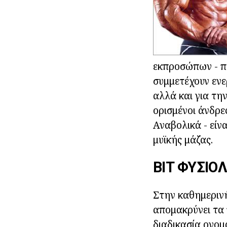
εκπροσώπων - πο
συμμετέχουν ενε
αλλά και για τη
ορισμένοι άνδρε
Αναβολικά - είν
μυϊκής μάζας.
BIT ΦΥΣΙΟ
Στην καθημεριν
απομακρύνει τα 
διαδικασία ονομ