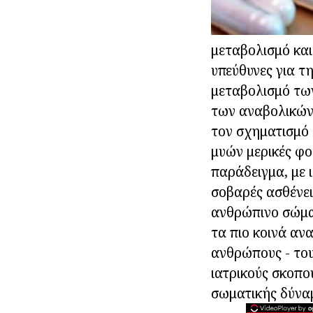
μεταβολισμό και
υπεύθυνες για τ
μεταβολισμό των
των αναβολικών
τον σχηματισμό 
μυών μερικές φο
παράδειγμα, με 
σοβαρές ασθένειε
ανθρώπινο σώμα
τα πιο κοινά αν
ανθρώπους - τους
ιατρικούς σκοπο
σωματικής δύνα