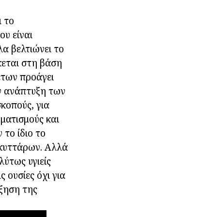
 το
ου είναι
α βελτιώνει το
κεται στη βάση
έτων προάγει
ν ανάπτυξη των
σκοπούς, για
ματισμούς και
 το ίδιο το
 κυττάρων. Αλλά
λύτως υγιείς
 ουσίες όχι για
ύξηση της