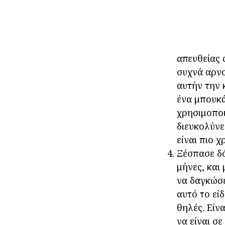
απευθείας 
συχνά αρνο
αυτήν την 
ένα μπουκά
χρησιμοποι
διευκολύνε
είναι πιο χ
Ξέσπασε δό
μήνες, και
να δαγκώσε
αυτό το εί
θηλές. Είν
να είναι σ