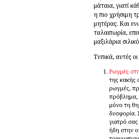
μάταια, γιατί κά
η πιο χρήσιμη τ
μητέρας. Και εν
ταλαιπωρία, επε
μαξιλάρια σιλικό
Τυπικά, αυτές ο
Ρωγμές στη
της κακής 
ρωγμές, πρ
πρόβλημα, 
μόνο τη θη
δυσφορία. 
γιατρό σας
ήδη στην ο
τραυματισμ