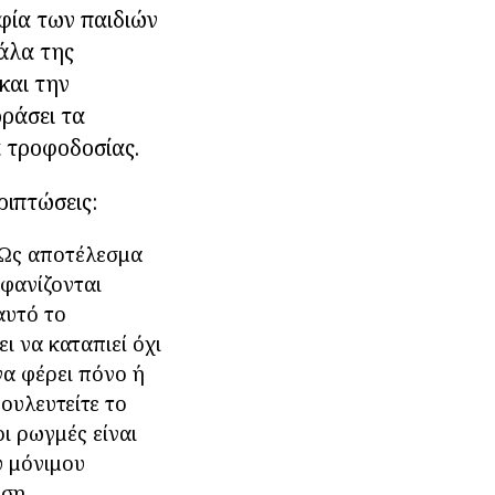
ηφία των παιδιών
γάλα της
και την
οράσει τα
α τροφοδοσίας.
ριπτώσεις:
 Ως αποτέλεσμα
μφανίζονται
αυτό το
ι να καταπιεί όχι
να φέρει πόνο ή
ουλευτείτε το
ι ρωγμές είναι
υ μόνιμου
ση.