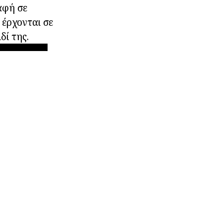
αφή σε
 έρχονται σε
δί της.