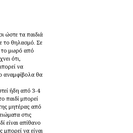
σι ώστε τα παιδιά
ε το θηλασμό. Σε
ι το μωρό από
νει ότι,
μπορεί να
ίο αναμφίβολα θα
τεί ήδη από 3-4
το παιδί μπορεί
 της μητέρας από
ειώματα στις
δί είναι απίθανο
ς μπορεί να είναι