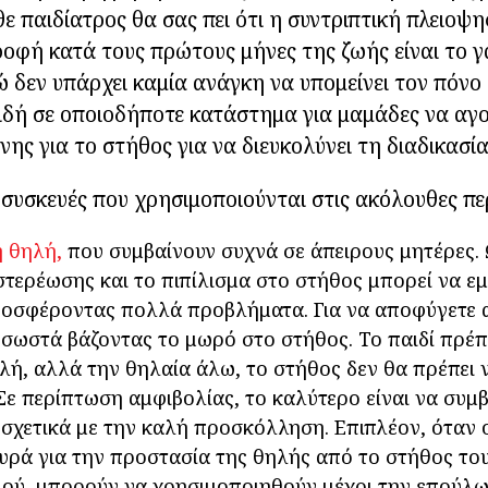
θε παιδίατρος θα σας πει ότι η συντριπτική πλειοψ
ροφή κατά τους πρώτους μήνες της ζωής είναι το 
ώ δεν υπάρχει καμία ανάγκη να υπομείνει τον πόνο 
ιδή σε οποιοδήποτε κατάστημα για μαμάδες να αγ
νης για το στήθος για να διευκολύνει τη διαδικασί
ι συσκευές που χρησιμοποιούνται στις ακόλουθες πε
 θηλή,
που συμβαίνουν συχνά σε άπειρους μητέρες.
στερέωσης και το πιπίλισμα στο στήθος μπορεί να ε
οσφέροντας πολλά προβλήματα. Για να αποφύγετε 
σωστά βάζοντας το μωρό στο στήθος. Το παιδί πρέπε
λή, αλλά την θηλαία άλω, το στήθος δεν θα πρέπει 
Σε περίπτωση αμφιβολίας, το καλύτερο είναι να συμβ
 σχετικά με την καλή προσκόλληση. Επιπλέον, όταν ο
υρά για την προστασία της θηλής από το στήθος το
ού, μπορούν να χρησιμοποιηθούν μέχρι την επούλω