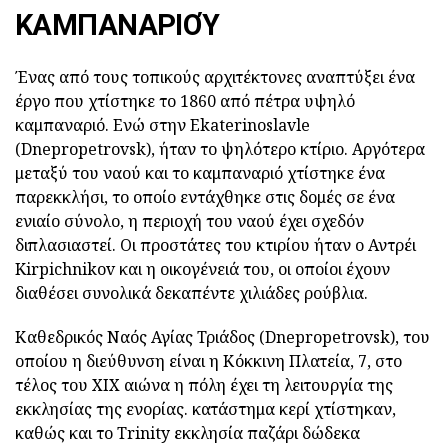
ΚΑΜΠΑΝΑΡΙΟΎ
Ένας από τους τοπικούς αρχιτέκτονες αναπτύξει ένα
έργο που χτίστηκε το 1860 από πέτρα υψηλό
καμπαναριό. Ενώ στην Ekaterinoslavle
(Dnepropetrovsk), ήταν το ψηλότερο κτίριο. Αργότερα
μεταξύ του ναού και το καμπαναριό χτίστηκε ένα
παρεκκλήσι, το οποίο εντάχθηκε στις δομές σε ένα
ενιαίο σύνολο, η περιοχή του ναού έχει σχεδόν
διπλασιαστεί. Οι προστάτες του κτιρίου ήταν ο Αντρέι
Kirpichnikov και η οικογένειά του, οι οποίοι έχουν
διαθέσει συνολικά δεκαπέντε χιλιάδες ρούβλια.
Καθεδρικός Ναός Αγίας Τριάδος (Dnepropetrovsk), του
οποίου η διεύθυνση είναι η Κόκκινη Πλατεία, 7, στο
τέλος του ΧΙΧ αιώνα η πόλη έχει τη λειτουργία της
εκκλησίας της ενορίας. κατάστημα κερί χτίστηκαν,
καθώς και το Trinity εκκλησία παζάρι δώδεκα