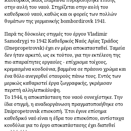
στην αυλή του ναού. Στηρίζεται στην αυλή του
καθεδρικού ναού, καθώς και οι φορείς των πολλών
θυμάτων της γερμανικής bombordirovk 1941.
Παρά τις δύσκολες στιγμές του έργου Vladimir
Samodrygi το 1942 Καθεδρικός Ναός Αγίας Τριάδος
(Dnepropetrovsk) έχει εν μέρει αποκατασταθεί. Ταμεία
δεν ήταν αρκετό, ως εκ τούτου, για την εκτέλεση της
πιο απαραίτητες εργασίες - επίχρισμα τοίχους,
κρεμασμένα κουδούνια, βαμμένα σε πράσινο χρώμα και
ένα θόλο ανεγερθεί σταυρούς πάνω τους. Εντός των
μερικώς καθαριστεί έργα ζωγραφικής, γκρέμισαν
περιττή αλληλεπικάλυψη.
Το 1944, η αποκατάσταση του ναού συνεχίστηκε. Την
ίδια στιγμή, η αναδιοργάνωση πραγματοποιήθηκε στο
Dnipropetrovsk επισκοπή. Έτσι έγινε επίσημα
καθεδρικό ναό είναι η έδρα του επισκόπου, αντίστοιχα
κονδύλια για το έργο αποκατάστασης έχει διατεθεί