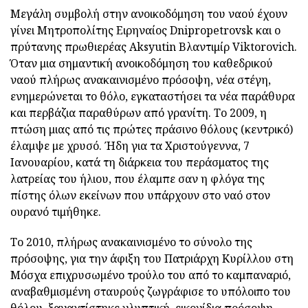
Μεγάλη συμβολή στην ανοικοδόμηση του ναού έχουν
γίνει Μητροπολίτης Ειρηναίος Dnipropetrovsk και ο
πρύτανης πρωθιερέας Aksyutin Βλαντιμίρ Viktorovich.
Όταν μια σημαντική ανοικοδόμηση του καθεδρικού
ναού πλήρως ανακαινισμένο πρόσοψη, νέα στέγη,
ενημερώνεται το θόλο, εγκαταστήσει τα νέα παράθυρα
και περβάζια παραθύρων από γρανίτη. Το 2009, η
πτώση μιας από τις πρώτες πράσινο θόλους (κεντρικό)
έλαμψε με χρυσό. Ήδη για τα Χριστούγεννα, 7
Ιανουαρίου, κατά τη διάρκεια του περάσματος της
λατρείας του ήλιου, που έλαμπε σαν η φλόγα της
πίστης όλων εκείνων που υπάρχουν στο ναό στον
ουρανό τιμήθηκε.
Το 2010, πλήρως ανακαινισμένο το σύνολο της
πρόσοψης, για την άφιξη του Πατριάρχη Κυρίλλου στη
Μόσχα επιχρυσωμένο τρούλο του από το καμπαναριό,
αναβαθμισμένη σταυρούς ζωγράφισε το υπόλοιπο του
θόλου, ξαναχτίστηκε γλυπτική, εικονίδια πρόσοψη.