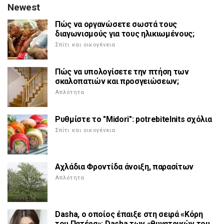
Newest
Πώς να οργανώσετε σωστά τους
διαγωνισμούς για τους ηλικιωμένους;
Σπίτι και οικογένεια
Πώς να υπολογίσετε την πτήση των
σκαλοπατιών και προσγειώσεων;
Απλότητα
Ρυθμίστε το "Midori": potrebitelnits σχόλια
Σπίτι και οικογένεια
Αχλάδια Φροντίδα άνοιξη, παρασίτων
Απλότητα
Dasha, ο οποίος έπαιξε στη σειρά «Κόρη
του Πατέρα»; Dasha των «θυγατρικών του