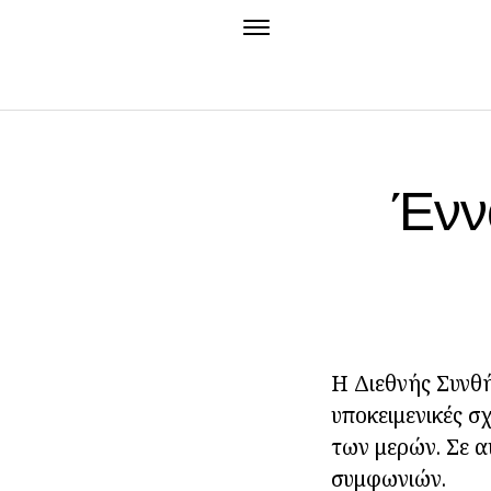
Ένν
Η Διεθνής Συνθή
υποκειμενικές σ
των μερών. Σε α
συμφωνιών.