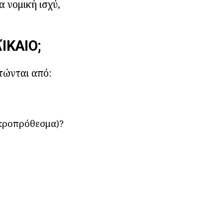
α νομική ισχύ,
ΊΚΑΙΟ;
ρτώνται από:
ακροπρόθεσμα)?