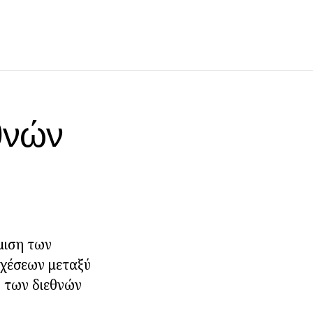
θνών
θμιση των
 σχέσεων μεταξύ
η των διεθνών