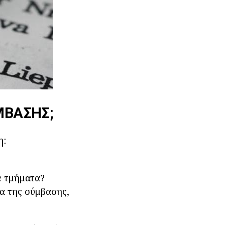
ΜΒΑΣΗΣ;
η:
ε τμήματα?
ία της σύμβασης,